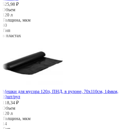
525,98 ₽
Объем
120 л
Толщина, мкм
40
Тип
в пластах
Мешки для мусора 120л, ПНД, в рулоне, 70х110см, 14мкм,
10шт/рул
118,34 ₽
Объем
120 л
Толщина, мкм
14
Тип