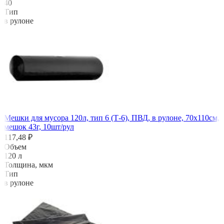
40
Тип
в рулоне
Мешки для мусора 120л, тип 6 (Т-6), ПВД, в рулоне, 70х110см,
мешок 43г, 10шт/рул
117,48 ₽
Объем
120 л
Толщина, мкм
Тип
в рулоне