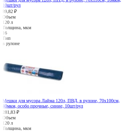
10шт/рул
89,82 ₽
Объем
120 л
Толщина, мкм
16
Тип
в рулоне
Мешки для мусора Лайма 120л, ПВД, в рулоне, 70х100см,
40мкм, особо прочные, синие, 10шт/рул
281,83 ₽
Объем
120 л
Толщина, мкм