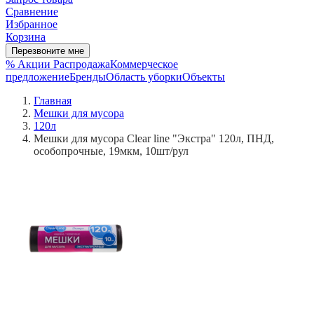
Сравнение
Избранное
Корзина
Перезвоните мне
% Акции
Распродажа
Коммерческое
предложение
Бренды
Область уборки
Объекты
Главная
Мешки для мусора
120л
Мешки для мусора Clear line "Экстра" 120л, ПНД,
особопрочные, 19мкм, 10шт/рул