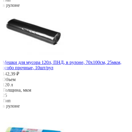
в рулоне
Мешки для мусора 120л, ПНД, в рулоне, 70х100см, 25мкм,
особо прочные, 10шт/рул
142,39 ₽
Объем
120 л
Толщина, мкм
25
Тип
в рулоне