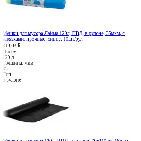
Мешки для мусора Лайма 120л, ПВД, в рулоне, 35мкм, с
завязками, прочные, синие, 10шт/рул
319,03 ₽
Объем
120 л
Толщина, мкм
35
Тип
в рулоне
Мешки для мусора 120л, ПНД, в рулоне, 70х110см, 16мкм,