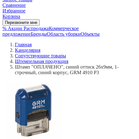
Сравнение
Избранное
Корзина
Перезвоните мне
% Акции
Распродажа
Коммерческое
предложение
Бренды
Область уборки
Объекты
Главная
Канцелярия
Сопутствующие товары
Штемпельная продукция
Штамп "ОПЛАЧЕНО", синий оттиск 26х9мм, 1-
строчный, синий корпус, GRM 4910 Р3