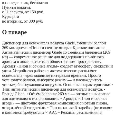
в понедельник, бесплатно
Пункты выдачи:
c 11 августа, от 150 руб.
Курьером
во вторник, от 300 руб.
О товаре
Диспенсер для освежителя воздуха Glade, сменный баллон
269 мл, аромат «Пион и сочные ягоды» Краткое описание
Автоматический диспенсер Glade со сменным баллоном (269
мл) — современное решение для поддержания приятного
аромата в доме, офисе или общественном пространстве.
Аромат «Пион и сочные ягоды» создаёт атмосферу свежести и
уюта. Устройство работает автоматически: распыляет
освежитель через заданные интервалы времени. Просто
установите баллон, выберите режим — и наслаждайтесь
чистым, благоухающим воздухом. Основные характеристики •
Тип: автоматический диспенсер для освежителя воздуха. •
Бренд: Glade. • Объём баллона: 269 мл — оптимальный запас
для длительного использования. • Аромат: «Пион и сочные
ягоды» — цветочно фруктовая композиция с нотами пиона,
ягод и лёгкой сладостью. • Тип питания: батарейки (не входят
в комплект, требуются 2 × AA). • Режимы распыления: 3