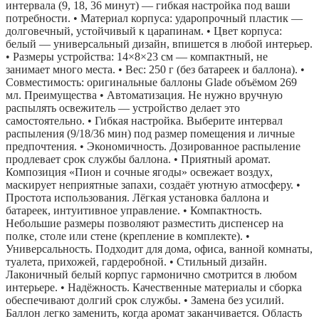
интервала (9, 18, 36 минут) — гибкая настройка под ваши
потребности. • Материал корпуса: ударопрочный пластик —
долговечный, устойчивый к царапинам. • Цвет корпуса:
белый — универсальный дизайн, впишется в любой интерьер.
• Размеры устройства: 14×8×23 см — компактный, не
занимает много места. • Вес: 250 г (без батареек и баллона). •
Совместимость: оригинальные баллоны Glade объёмом 269
мл. Преимущества • Автоматизация. Не нужно вручную
распылять освежитель — устройство делает это
самостоятельно. • Гибкая настройка. Выберите интервал
распыления (9/18/36 мин) под размер помещения и личные
предпочтения. • Экономичность. Дозированное распыление
продлевает срок службы баллона. • Приятный аромат.
Композиция «Пион и сочные ягоды» освежает воздух,
маскирует неприятные запахи, создаёт уютную атмосферу. •
Простота использования. Лёгкая установка баллона и
батареек, интуитивное управление. • Компактность.
Небольшие размеры позволяют разместить диспенсер на
полке, столе или стене (крепление в комплекте). •
Универсальность. Подходит для дома, офиса, ванной комнаты,
туалета, прихожей, гардеробной. • Стильный дизайн.
Лаконичный белый корпус гармонично смотрится в любом
интерьере. • Надёжность. Качественные материалы и сборка
обеспечивают долгий срок службы. • Замена без усилий.
Баллон легко заменить, когда аромат заканчивается. Область