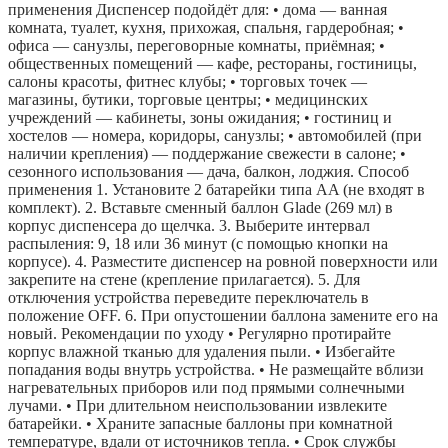
применения Диспенсер подойдёт для: • дома — ванная
комната, туалет, кухня, прихожая, спальня, гардеробная; •
офиса — санузлы, переговорные комнаты, приёмная; •
общественных помещений — кафе, рестораны, гостиницы,
салоны красоты, фитнес клубы; • торговых точек —
магазины, бутики, торговые центры; • медицинских
учреждений — кабинеты, зоны ожидания; • гостиниц и
хостелов — номера, коридоры, санузлы; • автомобилей (при
наличии крепления) — поддержание свежести в салоне; •
сезонного использования — дача, балкон, лоджия. Способ
применения 1. Установите 2 батарейки типа AA (не входят в
комплект). 2. Вставьте сменный баллон Glade (269 мл) в
корпус диспенсера до щелчка. 3. Выберите интервал
распыления: 9, 18 или 36 минут (с помощью кнопки на
корпусе). 4. Разместите диспенсер на ровной поверхности или
закрепите на стене (крепление прилагается). 5. Для
отключения устройства переведите переключатель в
положение OFF. 6. При опустошении баллона замените его на
новый. Рекомендации по уходу • Регулярно протирайте
корпус влажной тканью для удаления пыли. • Избегайте
попадания воды внутрь устройства. • Не размещайте вблизи
нагревательных приборов или под прямыми солнечными
лучами. • При длительном неиспользовании извлеките
батарейки. • Храните запасные баллоны при комнатной
температуре, вдали от источников тепла. • Срок службы