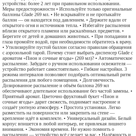
устройства: более 2 лет при правильном использовании.
Меры предосторожности • Используйте только оригинальные
баллоны Glade 269 мл. • Не вскрывайте и не протыкайте
баллон — он находится под давлением. • Держите вдали от
открытого огня и источников тепла. • Избегайте распыления
вблизи открытого пламени или раскалённых предметов. •
Берегите от детей и домашних животных. • При попадании в
глаза промойте водой, при необходимости обратитесь к врачу.
• Утилизируйте пустой баллон согласно правилам обращения
с аэрозольной тарой. Почему стоит выбрать диспенсер Glade с
ароматом «Пион и сочные ягоды» (269 мл)? • Автоматическое
распыление. Забудьте о ручном использовании освежителя —
устройство работает самостоятельно. • Гибкие настройки. 3
режима интервалов позволяют подобрать оптимальный ритм
распыления для любого помещения. • Долговечность.
Дозированное распыление и объём баллона 269 мл
обеспечивают длительное использование без частой замены. •
Приятный аромат. Цветочно фруктовый букет «Пион и
сочные ягоды» дарит свежесть, поднимает настроение и
создаёт уютную атмосферу. • Простота установки. Легко
разместить на поверхности или закрепить на стене —
крепление идёт в комплекте. • Универсальный дизайн. Белый
корпус впишется в любой интерьер, не привлекая лишнего
внимания. • Экономия времени. Не нужно помнить о
распылении — устройство всё сделает за вас. • Надёжность и