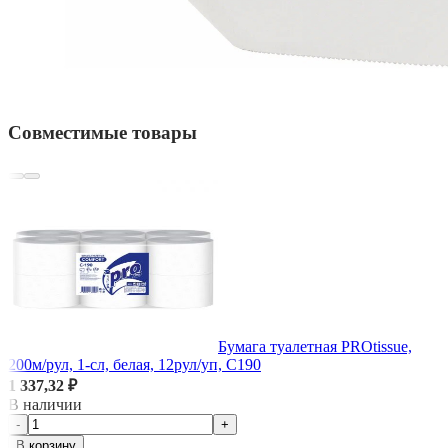
Совместимые товары
Бумага туалетная PROtissue,
200м/рул, 1-сл, белая, 12рул/уп, С190
1 337,32 ₽
В наличии
-
+
В корзину