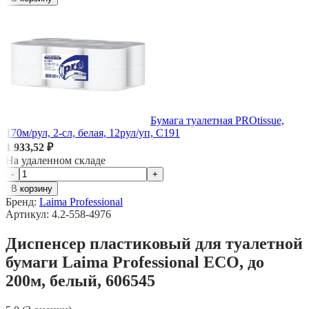
Бумага туалетная PROtissue,
170м/рул, 2-сл, белая, 12рул/уп, С191
1 933,52 ₽
На удаленном складе
-
+
В корзину
Бренд:
Laima Professional
Артикул: 4.2-558-4976
Диспенсер пластиковый для туалетной
бумаги Laima Professional ECO, до
200м, белый, 606545