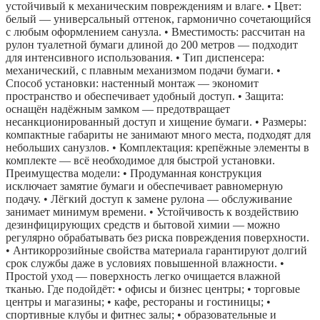
устойчивый к механическим повреждениям и влаге. • Цвет:
белый — универсальный оттенок, гармонично сочетающийся
с любым оформлением санузла. • Вместимость: рассчитан на
рулон туалетной бумаги длиной до 200 метров — подходит
для интенсивного использования. • Тип диспенсера:
механический, с плавным механизмом подачи бумаги. •
Способ установки: настенный монтаж — экономит
пространство и обеспечивает удобный доступ. • Защита:
оснащён надёжным замком — предотвращает
несанкционированный доступ и хищение бумаги. • Размеры:
компактные габариты не занимают много места, подходят для
небольших санузлов. • Комплектация: крепёжные элементы в
комплекте — всё необходимое для быстрой установки.
Преимущества модели: • Продуманная конструкция
исключает замятие бумаги и обеспечивает равномерную
подачу. • Лёгкий доступ к замене рулона — обслуживание
занимает минимум времени. • Устойчивость к воздействию
дезинфицирующих средств и бытовой химии — можно
регулярно обрабатывать без риска повреждения поверхности.
• Антикоррозийные свойства материала гарантируют долгий
срок службы даже в условиях повышенной влажности. •
Простой уход — поверхность легко очищается влажной
тканью. Где подойдёт: • офисы и бизнес центры; • торговые
центры и магазины; • кафе, рестораны и гостиницы; •
спортивные клубы и фитнес залы; • образовательные и