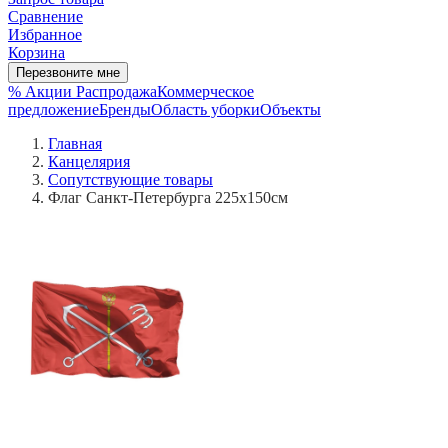
Сравнение
Избранное
Корзина
Перезвоните мне
% Акции
Распродажа
Коммерческое
предложение
Бренды
Область уборки
Объекты
Главная
Канцелярия
Сопутствующие товары
Флаг Санкт-Петербурга 225x150см