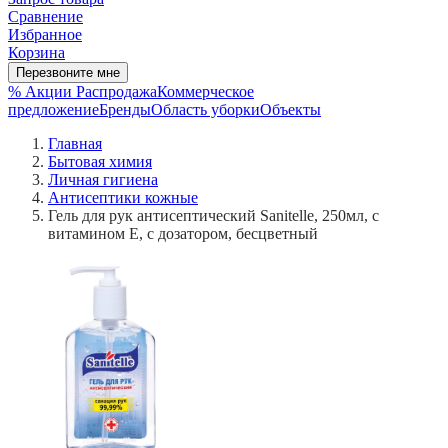
Сравнение
Избранное
Корзина
Перезвоните мне
% Акции
Распродажа
Коммерческое
предложение
Бренды
Область уборки
Объекты
Главная
Бытовая химия
Личная гигиена
Антисептики кожные
Гель для рук антисептический Sanitelle, 250мл, с
витамином Е, с дозатором, бесцветный