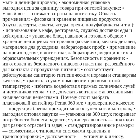
мыть и дезинфицировать; • экономичная упаковка —
выгодная цена за единицу товара при оптовой закупке; •
малый вес — снижает затраты на логистику. Область
применения: • фасовка и хранение пищевых продуктов
(соусы, десерты, салаты, ягоды, орехи, полуфабрикаты и т. д.);
• использование в кафе, ресторанах, службах доставки еды и
кейтеринга; • упаковка блюд навынос и готовых обедов; •
хранение непищевых материалов (косметики, мелких деталей,
материалов для рукоделия, лабораторных проб); • применение
на производстве, в логистике, лабораториях, медицинских и
образовательных учреждениях. Безопасность и хранение: •
изготовлен из безопасного пищевого пластика, разрешённого
для контакта с продуктами питания; • соответствует
действующим санитарно гигиеническим нормам и стандартам
качества; • хранить в сухом помещении при комнатной
температуре; • избегать воздействия прямых солнечных лучей
и источников тепла; • не допускать контакта с агрессивными
химическими веществами. Почему стоит выбрать
пластиковый контейнер Perint 360 мл: • проверенное качество
— продукция бренда проходит многоступенчатый контроль; •
выгодная оптовая закупка — упаковка на 300 штук покрывает
потребности бизнеса надолго; • универсальность — подходит
для разных отраслей и задач; • стандартизированные размеры
— совместимы с типовыми системами хранения и
транспортировки; • долговечность — устойчив к износу,