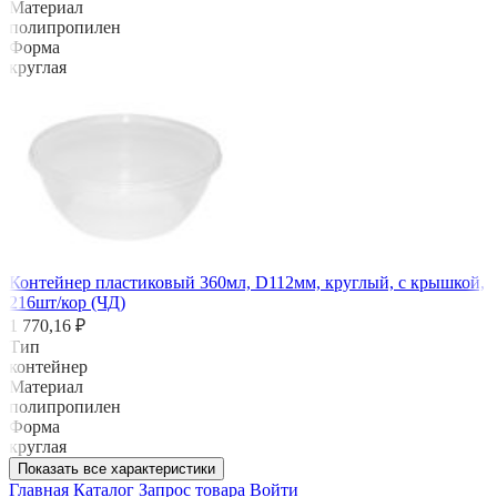
Материал
полипропилен
Форма
круглая
Контейнер пластиковый 360мл, D112мм, круглый, с крышкой,
216шт/кор (ЧД)
1 770,16 ₽
Тип
контейнер
Материал
полипропилен
Форма
круглая
Показать все характеристики
Главная
Каталог
Запрос товара
Войти