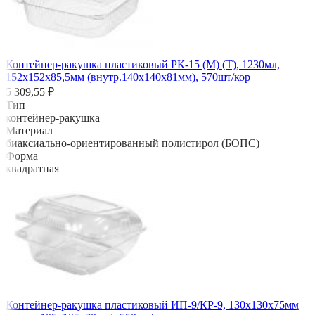
Контейнер-ракушка пластиковый РК-15 (М) (Т), 1230мл,
152х152х85,5мм (внутр.140х140х81мм), 570шт/кор
5 309,55 ₽
Тип
контейнер-ракушка
Материал
биаксиально-ориентированный полистирол (БОПС)
Форма
квадратная
Контейнер-ракушка пластиковый ИП-9/КР-9, 130х130х75мм