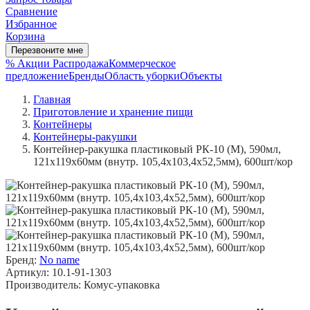
Сравнение
Избранное
Корзина
Перезвоните мне
% Акции
Распродажа
Коммерческое
предложение
Бренды
Область уборки
Объекты
Главная
Приготовление и хранение пищи
Контейнеры
Контейнеры-ракушки
Контейнер-ракушка пластиковый РК-10 (М), 590мл,
121х119х60мм (внутр. 105,4х103,4х52,5мм), 600шт/кор
Бренд:
No name
Артикул: 10.1-91-1303
Производитель: Комус-упаковка