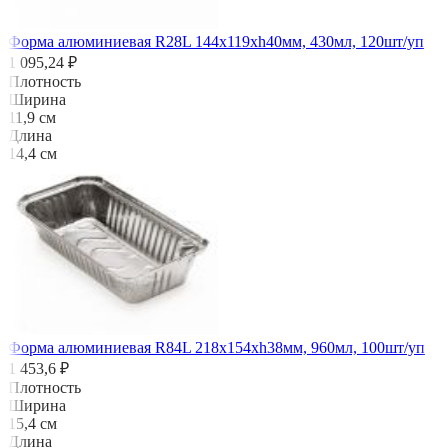
Форма алюминиевая R28L 144х119хh40мм, 430мл, 120шт/уп
1 095,24 ₽
Плотность
Ширина
11,9 см
Длина
14,4 см
Форма алюминиевая R84L 218х154хh38мм, 960мл, 100шт/уп
1 453,6 ₽
Плотность
Ширина
15,4 см
Длина