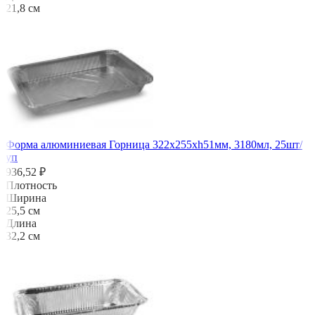
21,8 см
Форма алюминиевая Горница 322х255хh51мм, 3180мл, 25шт/
уп
936,52 ₽
Плотность
Ширина
25,5 см
Длина
32,2 см