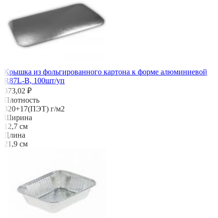
Крышка из фольгированного картона к форме алюминиевой
R87L-B, 100шт/уп
373,02 ₽
Плотность
320+17(ПЭТ) г/м2
Ширина
12,7 см
Длина
21,9 см