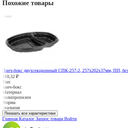
Похожие товары
Ланч-бокс двухсекционный СПК-257-2, 257х202х37мм, ПП, без
910,32 ₽
Тип
ланч-бокс
Материал
полипропилен
Форма
овальная
Показать все характеристики
Главная
Каталог
Запрос товара
Войти