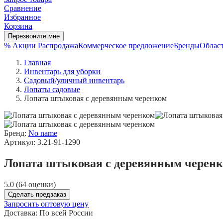
Сравнение
Избранное
Корзина
Перезвоните мне
% Акции
Распродажа
Коммерческое предложение
Бренды
Област
Главная
Инвентарь для уборки
Садовый/уличный инвентарь
Лопаты садовые
Лопата штыковая с деревянным черенком
Бренд:
No name
Артикул: 3.21-91-1290
Лопата штыковая с деревянным черен
5.0 (64 оценки)
Сделать предзаказ
Запросить оптовую цену
Доставка:
По всей России