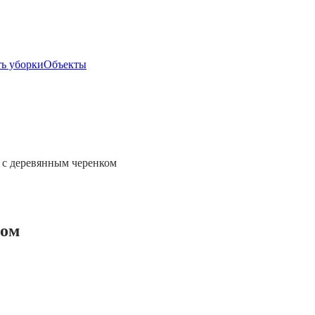
ь уборки
Объекты
ком