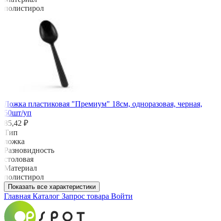
полистирол
Ложка пластиковая "Премиум" 18см, одноразовая, черная,
50шт/уп
85,42 ₽
Тип
ложка
Разновидность
столовая
Материал
полистирол
Показать все характеристики
Главная
Каталог
Запрос товара
Войти