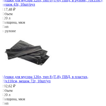
Мешки для мусора 120л, тип 6 (Т-6), ПВД, в рулоне, 70х110см,
мешок 43г, 10шт/рул
117,48 ₽
Объем
120 л
Толщина, мкм
Тип
в рулоне
Мешки для мусора 120л, тип 8 (Т-8), ПВД, в пластах,
70х110см, мешок 72г, 10шт/уп
192,62 ₽
Объем
120 л
Толщина, мкм
Тип