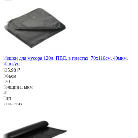
Мешки для мусора 120л, ПВД, в пластах, 70х110см, 40мкм,
50шт/уп
525,98 ₽
Объем
120 л
Толщина, мкм
40
Тип
в пластах