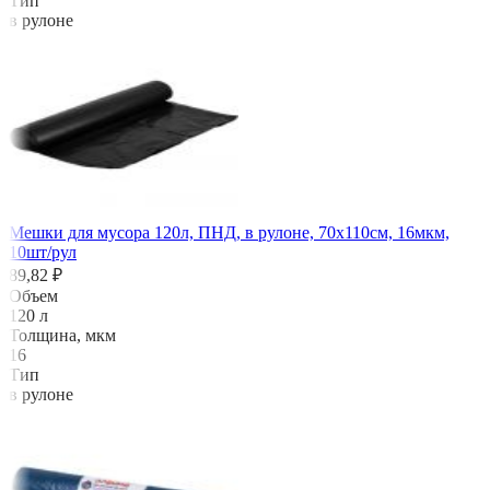
Тип
в рулоне
Мешки для мусора 120л, ПНД, в рулоне, 70х110см, 16мкм,
10шт/рул
89,82 ₽
Объем
120 л
Толщина, мкм
16
Тип
в рулоне