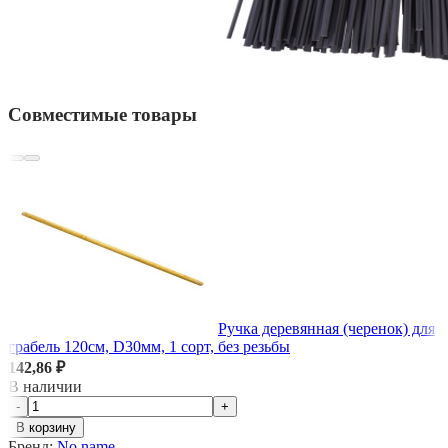
Совместимые товары
Ручка деревянная (черенок) для
грабель 120см, D30мм, 1 сорт, без резьбы
142,86 ₽
В наличии
-
+
В корзину
Бренд:
No name