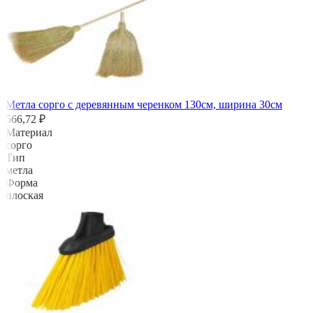
Метла сорго с деревянным черенком 130см, ширина 30см
566,72 ₽
Материал
сорго
Тип
метла
Форма
плоская