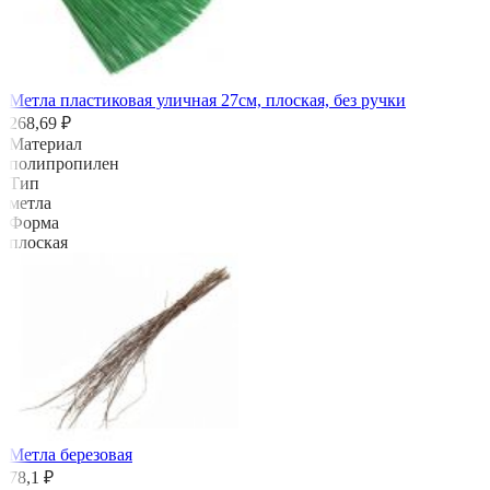
Метла пластиковая уличная 27см, плоская, без ручки
268,69 ₽
Материал
полипропилен
Тип
метла
Форма
плоская
Метла березовая
78,1 ₽