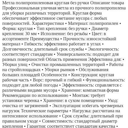
Метла полипропиленовая круглая без ручки Описание товара
Профессиональная уличная метла из прочного полипропилена
для уборки различных территорий. Круглая форма
обеспечивает эффективное сметание мусора с любых
поверхностей. Характеристики • Материал: полипропилен •
Форма: круглая • Тип крепления: без ручки • Диаметр
крепления: 30 мм • Исполнение: без резьбы • Цвет: в
ассортименте Преимущества • Прочность: износостойкий
материал • Гибкость: эффективно работает в углах •
Долговечность: длительный срок службы • Экологичность:
соответствует стандартам • Универсальность: подходит для
разных поверхностей Область применения Эффективна для: •
Уборки улиц • Очистки промышленных территорий • Работы
на стройплощадках • Уборки рынков • Обслуживания
больших площадей Особенности • Конструкция: круглая
рабочая часть • Ворс: прочный и гибкий • Функциональность:
подходит для любой погоды • Эффективность: справляется с
различными видами мусора • Хранение: компактная форма
Рекомендации по использованию • Монтаж: требует
установки черенка • Хранение: в сухом помещении • Уход:
очистка от загрязнений • Эксплуатация: избегать чрезмерных
нагрузок Технические параметры • Нагрузка: рассчитана на
интенсивное использование • Срок службы: длительный при
правильном уходе • Совместимость: стандартный диаметр
крепления • Гарантия: соответствует стандартам качества •