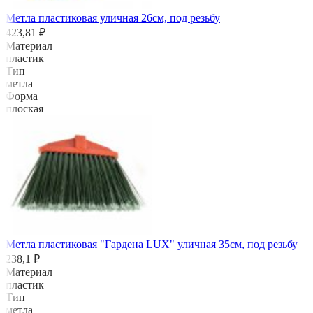
Метла пластиковая уличная 26см, под резьбу
423,81 ₽
Материал
пластик
Тип
метла
Форма
плоская
Метла пластиковая "Гардена LUX" уличная 35см, под резьбу
238,1 ₽
Материал
пластик
Тип
метла