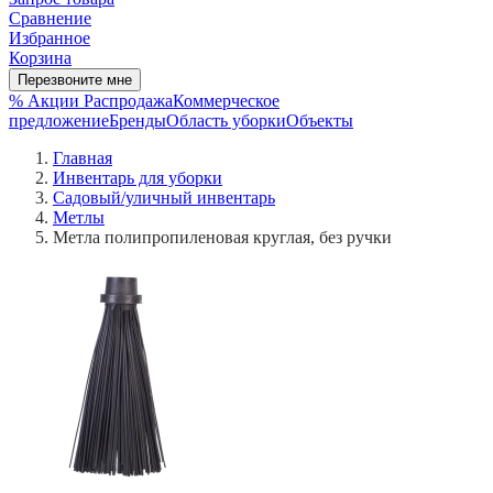
Сравнение
Избранное
Корзина
Перезвоните мне
% Акции
Распродажа
Коммерческое
предложение
Бренды
Область уборки
Объекты
Главная
Инвентарь для уборки
Садовый/уличный инвентарь
Метлы
Метла полипропиленовая круглая, без ручки