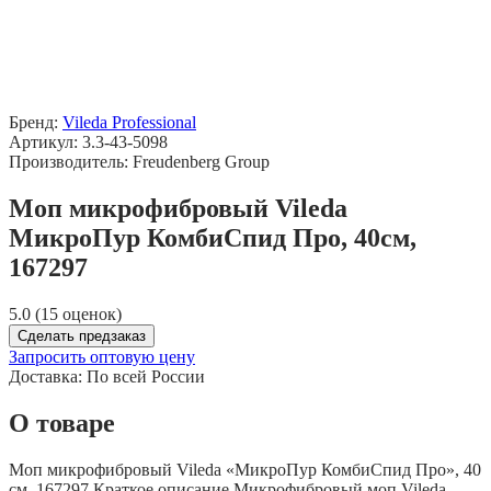
Бренд:
Vileda Professional
Артикул: 3.3-43-5098
Производитель: Freudenberg Group
Моп микрофибровый Vileda
МикроПур КомбиСпид Про, 40см,
167297
5.0 (15 оценок)
Сделать предзаказ
Запросить оптовую цену
Доставка:
По всей России
О товаре
Моп микрофибровый Vileda «МикроПур КомбиСпид Про», 40
см, 167297 Краткое описание Микрофибровый моп Vileda