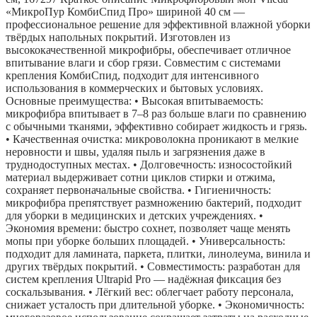
«МикроПур КомбиСпид Про» шириной 40 см —
профессиональное решение для эффективной влажной уборки
твёрдых напольных покрытий. Изготовлен из
высококачественной микрофибры, обеспечивает отличное
впитывание влаги и сбор грязи. Совместим с системами
крепления КомбиСпид, подходит для интенсивного
использования в коммерческих и бытовых условиях.
Основные преимущества: • Высокая впитываемость:
микрофибра впитывает в 7–8 раз больше влаги по сравнению
с обычными тканями, эффективно собирает жидкость и грязь.
• Качественная очистка: микроволокна проникают в мелкие
неровности и швы, удаляя пыль и загрязнения даже в
труднодоступных местах. • Долговечность: износостойкий
материал выдерживает сотни циклов стирки и отжима,
сохраняет первоначальные свойства. • Гигиеничность:
микрофибра препятствует размножению бактерий, подходит
для уборки в медицинских и детских учреждениях. •
Экономия времени: быстро сохнет, позволяет чаще менять
мопы при уборке больших площадей. • Универсальность:
подходит для ламината, паркета, плитки, линолеума, винила и
других твёрдых покрытий. • Совместимость: разработан для
систем крепления Ultrapid Pro — надёжная фиксация без
соскальзывания. • Лёгкий вес: облегчает работу персонала,
снижает усталость при длительной уборке. • Экономичность: