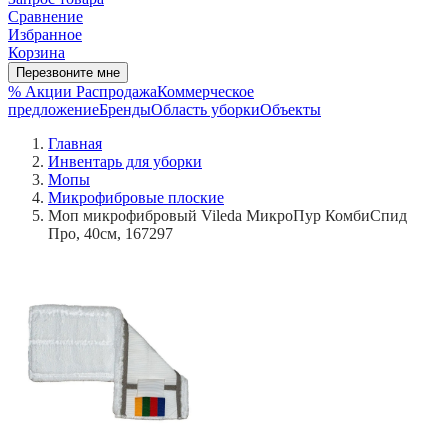
Сравнение
Избранное
Корзина
Перезвоните мне
% Акции
Распродажа
Коммерческое
предложение
Бренды
Область уборки
Объекты
Главная
Инвентарь для уборки
Мопы
Микрофибровые плоские
Моп микрофибровый Vileda МикроПур КомбиСпид
Про, 40см, 167297