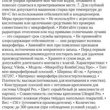
После уборки промойте моп чистой водой, отожмите и
повесьте сушиться в проветриваемом месте. 7. Для глубокой
очистки допускается машинная стирка при температуре до
60∘C без использования отбеливателей и кондиционеров.
Меры предосторожности: • Не используйте с агрессивными
кислотными или щелочными средствами без проверки
совместимости с микрофиброй. • Избегайте сушки на
радиаторах отопления или под прямыми солнечными лучами
— это сокращает срок службы материала. • Не применяйте
хлорсодержащие отбеливатели — они разрушают волокна
микрофибры. • Заменяйте моп при появлении признаков
износа, истончения или неприятного запаха. • Перед первым
использованием рекомендуется постирать моп для удаления
производственной пыли. • Храните в сухом виде, не
допускайте длительного контакта с влагой. Характеристики: •
Бренд: Vileda. • Модель: «МикроПур КомбиСпид Про». • Тип:
моп микрофибровый плоский. • Ширина: 40 см. • Артикул:
167297. • Материал: микрофибра (полиэстер/полиамид). •
Плотность: высокая (оптимальна для впитывания и очистки).
• Конструкция: плоский моп с петлевым креплением для
системы Ultrapid Pro. • Цвет: серый/белый (в зависимости от
партии). • Совместимость: системы крепления Ultrapid Pro. •
Назначение: влажная уборка твёрдых напольных покрытий. •
Вес: ~150 г (уточняется производителем). • Количество
стирок: до 300 циклов (при соблюдении условий ухода). •