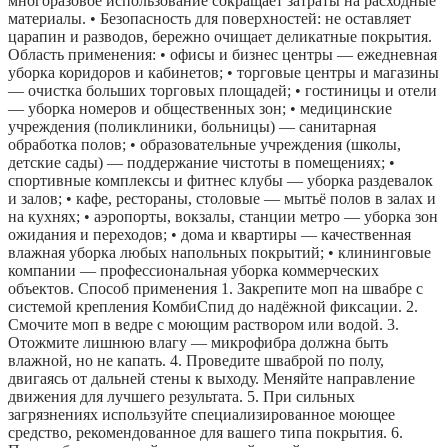
многоразовое использование сокращает затраты на расходные
материалы. • Безопасность для поверхностей: не оставляет
царапин и разводов, бережно очищает деликатные покрытия.
Область применения: • офисы и бизнес центры — ежедневная
уборка коридоров и кабинетов; • торговые центры и магазины
— очистка больших торговых площадей; • гостиницы и отели
— уборка номеров и общественных зон; • медицинские
учреждения (поликлиники, больницы) — санитарная
обработка полов; • образовательные учреждения (школы,
детские сады) — поддержание чистоты в помещениях; •
спортивные комплексы и фитнес клубы — уборка раздевалок
и залов; • кафе, рестораны, столовые — мытьё полов в залах и
на кухнях; • аэропорты, вокзалы, станции метро — уборка зон
ожидания и переходов; • дома и квартиры — качественная
влажная уборка любых напольных покрытий; • клининговые
компании — профессиональная уборка коммерческих
объектов. Способ применения 1. Закрепите моп на швабре с
системой крепления КомбиСпид до надёжной фиксации. 2.
Смочите моп в ведре с моющим раствором или водой. 3.
Отожмите лишнюю влагу — микрофибра должна быть
влажной, но не капать. 4. Проведите шваброй по полу,
двигаясь от дальней стены к выходу. Меняйте направление
движения для лучшего результата. 5. При сильных
загрязнениях используйте специализированное моющее
средство, рекомендованное для вашего типа покрытия. 6.