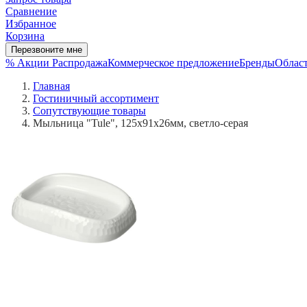
Сравнение
Избранное
Корзина
Перезвоните мне
% Акции
Распродажа
Коммерческое предложение
Бренды
Област
Главная
Гостиничный ассортимент
Сопутствующие товары
Мыльница "Tule", 125х91x26мм, светло-серая