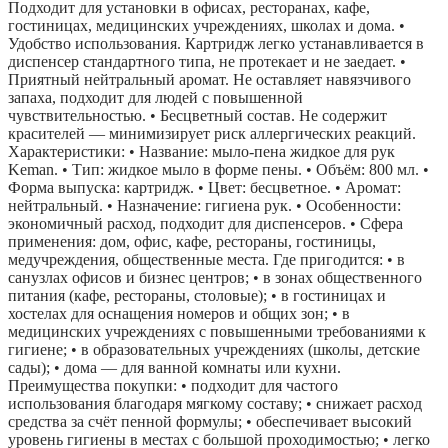
Подходит для установки в офисах, ресторанах, кафе,
гостиницах, медицинских учреждениях, школах и дома. •
Удобство использования. Картридж легко устанавливается в
диспенсер стандартного типа, не протекает и не заедает. •
Приятный нейтральный аромат. Не оставляет навязчивого
запаха, подходит для людей с повышенной
чувствительностью. • Бесцветный состав. Не содержит
красителей — минимизирует риск аллергических реакций.
Характеристики: • Название: мыло-пена жидкое для рук
Keman. • Тип: жидкое мыло в форме пены. • Объём: 800 мл. •
Форма выпуска: картридж. • Цвет: бесцветное. • Аромат:
нейтральный. • Назначение: гигиена рук. • Особенности:
экономичный расход, подходит для диспенсеров. • Сфера
применения: дом, офис, кафе, рестораны, гостиницы,
медучреждения, общественные места. Где пригодится: • в
санузлах офисов и бизнес центров; • в зонах общественного
питания (кафе, рестораны, столовые); • в гостиницах и
хостелах для оснащения номеров и общих зон; • в
медицинских учреждениях с повышенными требованиями к
гигиене; • в образовательных учреждениях (школы, детские
сады); • дома — для ванной комнаты или кухни.
Преимущества покупки: • подходит для частого
использования благодаря мягкому составу; • снижает расход
средства за счёт пенной формулы; • обеспечивает высокий
уровень гигиены в местах с большой проходимостью; • легко