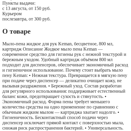
Пункты выдачи:
c 13 августа, от 150 руб.
Курьером
послезавтра, от 300 руб.
О товаре
Мыло-пена жидкое для рук Keman, бесцветное, 800 мл,
картридж Описание Жидкое мыло пена Keman —
современное средство для гигиены рук с нежной текстурой и
бережным уходом. Удобный картридж объёмом 800 мл
подходит для диспенсеров, обеспечивает экономичный расход
и гигиеничное использование. Почему стоит выбрать мыло
пену Keman: • Нежная текстура. Превращается в мягкую пену
при подаче через диспенсер — деликатно очищает кожу, не
вызывая раздражения. • Бережный уход. Состав разработан
для регулярного использования: поддерживает естественный
баланс кожи, предотвращает сухость и стянутость. •
Экономичный расход. Форма пены требует меньшего
количества средства на одно применение по сравнению с
обычным жидким мылом — картриджа хватает надолго. •
Гигиеничность. Бесконтактный способ подачи через
диспенсер исключает прямой контакт с поверхностью мыла,
снижая риск распространения бактерий. • Универсальность.