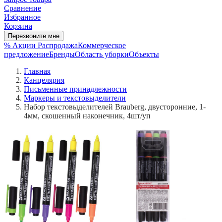
Сравнение
Избранное
Корзина
Перезвоните мне
% Акции
Распродажа
Коммерческое
предложение
Бренды
Область уборки
Объекты
Главная
Канцелярия
Письменные принадлежности
Маркеры и текстовыделители
Набор текстовыделителей Brauberg, двусторонние, 1-
4мм, скошенный наконечник, 4шт/уп