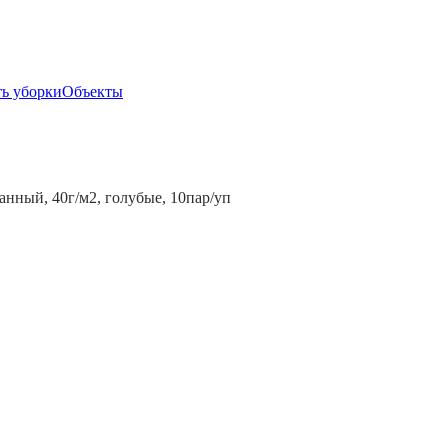
ь уборки
Объекты
нный, 40г/м2, голубые, 10пар/уп