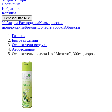
Сравнение
Избранное
Корзина
Перезвоните мне
% Акции
Распродажа
Коммерческое
предложение
Бренды
Область уборки
Объекты
Главная
Бытовая химия
Освежители воздуха
Аэрозольные
Освежитель воздуха Lis "Мохито", 300мл, аэрозоль