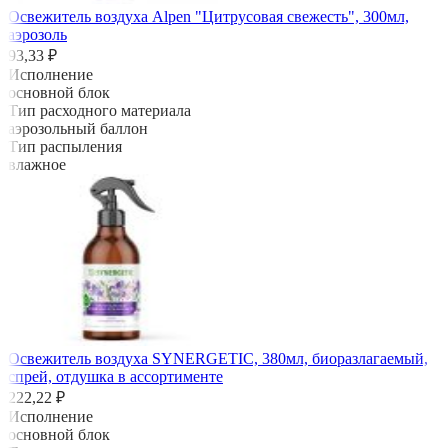
Освежитель воздуха Alpen "Цитрусовая свежесть", 300мл,
аэрозоль
93,33 ₽
Исполнение
основной блок
Тип расходного материала
аэрозольный баллон
Тип распыления
влажное
Освежитель воздуха SYNERGETIC, 380мл, биоразлагаемый,
спрей, отдушка в ассортименте
222,22 ₽
Исполнение
основной блок