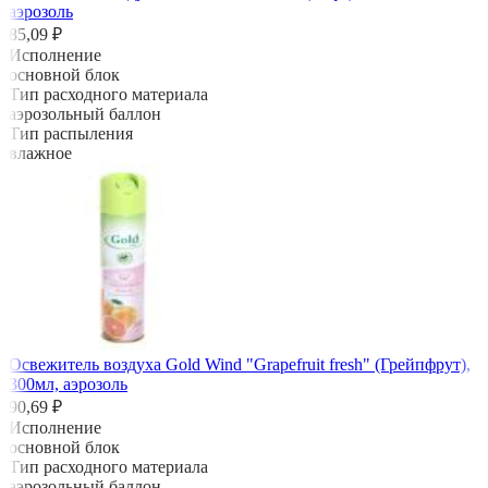
аэрозоль
85,09 ₽
Исполнение
основной блок
Тип расходного материала
аэрозольный баллон
Тип распыления
влажное
Освежитель воздуха Gold Wind "Grapefruit fresh" (Грейпфрут),
300мл, аэрозоль
90,69 ₽
Исполнение
основной блок
Тип расходного материала
аэрозольный баллон