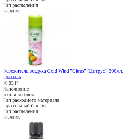
Тип распыления
влажное
Освежитель воздуха Gold Wind "Citrus" (Цитрус), 300мл,
аэрозоль
90,83 ₽
Исполнение
основной блок
Тип расходного материала
аэрозольный баллон
Тип распыления
влажное