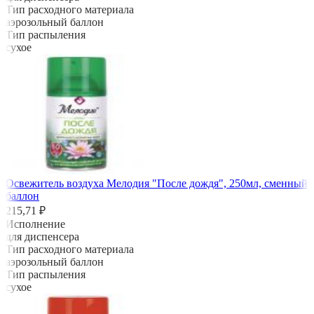
Тип расходного материала
аэрозольный баллон
Тип распыления
сухое
Освежитель воздуха Мелодия "После дождя", 250мл, сменный
баллон
215,71 ₽
Исполнение
для диспенсера
Тип расходного материала
аэрозольный баллон
Тип распыления
сухое