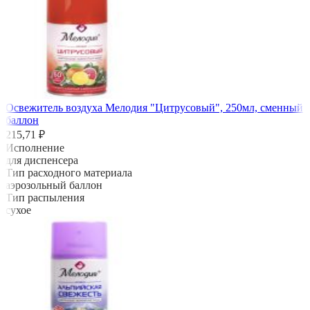
Освежитель воздуха Мелодия "Цитрусовый", 250мл, сменный
баллон
215,71 ₽
Исполнение
для диспенсера
Тип расходного материала
аэрозольный баллон
Тип распыления
сухое