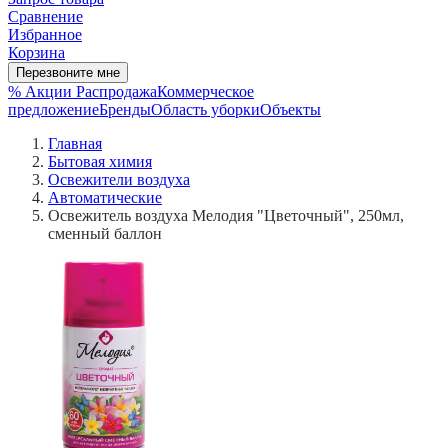
Сравнение
Избранное
Корзина
Перезвоните мне
% Акции
Распродажа
Коммерческое
предложение
Бренды
Область уборки
Объекты
Главная
Бытовая химия
Освежители воздуха
Автоматические
Освежитель воздуха Мелодия "Цветочный", 250мл,
сменный баллон