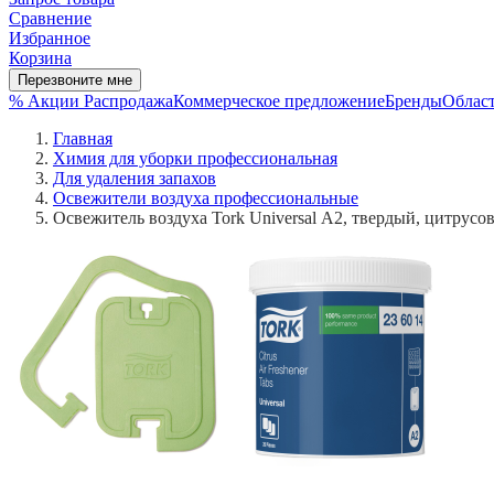
Сравнение
Избранное
Корзина
Перезвоните мне
% Акции
Распродажа
Коммерческое предложение
Бренды
Област
Главная
Химия для уборки профессиональная
Для удаления запахов
Освежители воздуха профессиональные
Освежитель воздуха Tork Universal А2, твердый, цитрусо