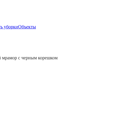
ь уборки
Объекты
й мрамор с черным корешком