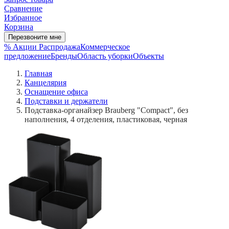
Сравнение
Избранное
Корзина
Перезвоните мне
% Акции
Распродажа
Коммерческое
предложение
Бренды
Область уборки
Объекты
Главная
Канцелярия
Оснащение офиса
Подставки и держатели
Подставка-органайзер Brauberg "Compact", без
наполнения, 4 отделения, пластиковая, черная