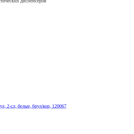
атических диспенсеров
, 2-сл, белые, 6рул/кор, 120067