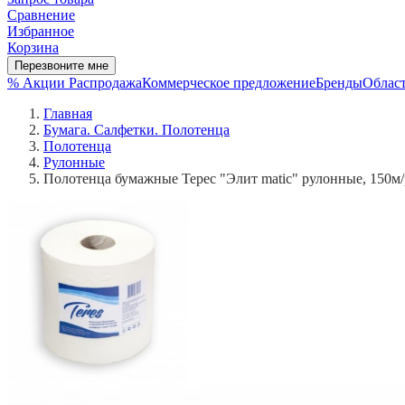
Сравнение
Избранное
Корзина
Перезвоните мне
% Акции
Распродажа
Коммерческое предложение
Бренды
Област
Главная
Бумага. Салфетки. Полотенца
Полотенца
Рулонные
Полотенца бумажные Терес "Элит matic" рулонные, 150м/ру