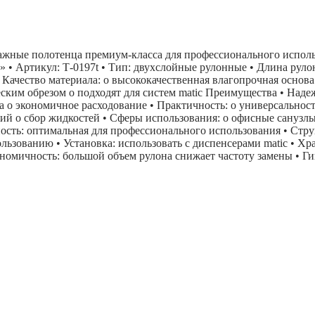
жные полотенца премиум-класса для профессионального использ
 • Артикул: Т-0197t • Тип: двухслойные рулонные • Длина рулона
• Качество материала: o высококачественная влагопрочная основ
ским обрезом o подходят для систем matic Преимущества • Наде
на o экономичное расходование • Практичность: o универсально
ний o сбор жидкостей • Сферы использования: o офисные санузл
сть: оптимальная для профессионального использования • Струк
зованию • Установка: использовать с диспенсерами matic • Хра
мичность: большой объем рулона снижает частоту замены • Гиг