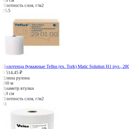
3,8 см
Плотность слоя, г/м2
25.5
Полотенца бумажные Tellus (ех. Tork) Matic Solution H1 рул., 280
5 514,45 ₽
Длина рулона
280 м
Диаметр втулки
3,8 см
Плотность слоя, г/м2
31