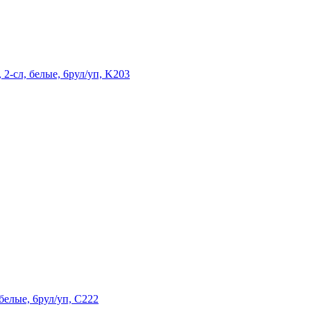
 2-сл, белые, 6рул/уп, K203
белые, 6рул/уп, C222