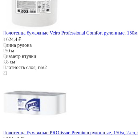
Полотенца бумажные Veiro Professional Comfort рулонные, 150м,
3 624,4 ₽
Длина рулона
150 м
Диаметр втулки
3,8 см
Плотность слоя, г/м2
21
Полотенца бумажные PROtissue Premium рулонные, 150м, 2-сл, 