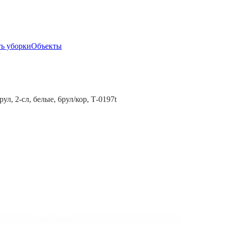
ь уборки
Объекты
л, 2-сл, белые, 6рул/кор, Т-0197t