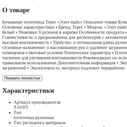
О товаре
Бумажные полотенца Терес «Элит matic» Описание товара Бума
Основные характеристики • Бренд: Терес • Модель: «Элит matic»
белый • Упаковка: 6 рулонов в коробке Особенности продукта 
Совместимость: o предназначены для диспенсеров с автоматиче
высокая впитываемость • Удобство: o оптимальная длина руло
Основное назначение: o высушивание рук o удаление загрязне
помещения o бытовые условия Технические параметры • Плотно
тиснение для улучшения впитываемости Рекомендации по исполь
правильном использовании Дополнительная информация • Эконо
загрязнений • Экологичность: материал подлежит переработке
Показать полностью
Характеристики
Артикул производителя
Т-0197t
Тип
полотенца рулонные
Тип расходного материала