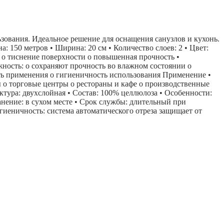
ования. Идеальное решение для оснащения санузлов и кухонь.
: 150 метров • Ширина: 20 см • Количество слоев: 2 • Цвет:
а o тиснение поверхности o повышенная прочность •
жность: o сохраняют прочность во влажном состоянии o
сть применения o гигиеничность использования Применение •
ы o торговые центры o рестораны и кафе o производственные
тура: двухслойная • Состав: 100% целлюлоза • Особенности:
нение: в сухом месте • Срок службы: длительный при
иеничность: система автоматического отреза защищает от