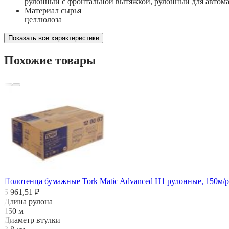
рулонный с фронтальной вытяжкой, рулонный для автом
Материал сырья
целлюлоза
Показать все характеристики
Похожие товары
Полотенца бумажные Tork Matic Advanced H1 рулонные, 150м/рул
5 961,51 ₽
Длина рулона
150 м
Диаметр втулки