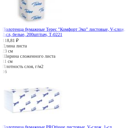
Полотенца бумажные Терес "Комфорт Эко" листовые, V-слож,
2-сл, белые, 200шт/пач, Т-0221
118,81 ₽
Длина листа
23 см
Ширина сложенного листа
11 см
Плотность слоя, г/м2
16
Полотенца бумажные PROtissue листовые, V-слож, 1-сл,