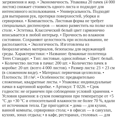
загрязнения и жир. • Экономичность. Упаковка 20 пачек (4 000
листов) снижает стоимость одного листа и подходит для
интенсивного использования. • Универсальность. Подходят
для вытирания рук, протирки поверхностей, уборки и
сервировки. • Компактность. Листовая форма не требует
специальных диспенсеров — можно разместить на полке или
столе. • Эстетика. Классический белый цвет гармонично
вписывается в любой интерьер. • Прочность во влажном
состоянии. Сохраняют целостность при использовании, не
расползаются. • Экологичность. Изготовлены из
биоразлагаемых материалов, безопасны для окружающей
среды. Характеристики: • Название: бумажные полотенца
Teres Стандарт. • Тип: листовые, однослойные. • Цвет: белый.
• Количество листов в пачке: 200 шт. • Количество пачек в
коробке: 20 шт. (всего 4 000 листов). • Размер листа: 23 × 23 см
(в сложенном виде). • Материал: первичная целлюлоза. •
Плотность: 18 г/м². • Особенности: предварительно
сложенные, квадратные листы. • Упаковка: индивидуальные
пачки в картонной коробке. • Артикул: Т 0226. • Срок
годности: не ограничен при соблюдении условий хранения. •
Условия хранения: в сухом помещении при температуре от +5
°C до +30 °C и относительной влажности не более 70 %, вдали
от источников тепла. Где пригодятся: • дома — для кухни,
ванной комнаты, сервировки стола; • в офисах — в санузлах,
кухнях, зонах отдыха; • в кафе, ресторанах, столовых — для