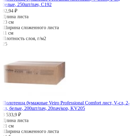
белые, 250шт/пач, С192
82,94 ₽
Длина листа
23 см
Ширина сложенного листа
11 см
Плотность слоя, г/м2
25
Полотенца бумажные Veiro Professional Comfort лист, V-сл, 2-
сл, белые, 200шт/пач, 20пач/кор, KV205
3 533,9 ₽
Длина листа
21 см
Ширина сложенного листа