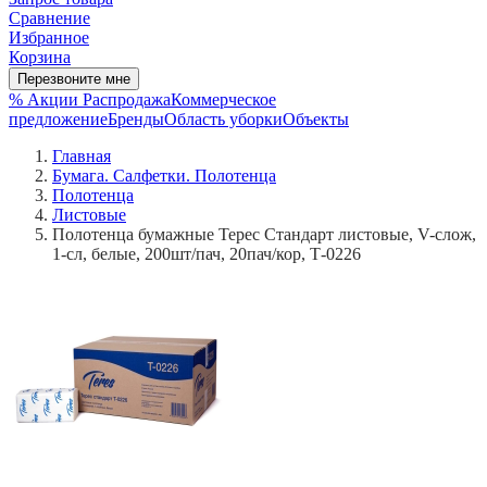
Сравнение
Избранное
Корзина
Перезвоните мне
% Акции
Распродажа
Коммерческое
предложение
Бренды
Область уборки
Объекты
Главная
Бумага. Салфетки. Полотенца
Полотенца
Листовые
Полотенца бумажные Терес Стандарт листовые, V-слож,
1-сл, белые, 200шт/пач, 20пач/кор, Т-0226