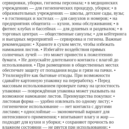
сервировки, уборки, гигиены персонала; • в медицинских
учреждениях — для гигиенических процедур, уборки; • в
образовательных учреждениях — школы, детские сады, вузы;
• в гостиницах и хостелах — для санузлов и номеров; • на
предприятиях общепита — кухни, зоны обслуживания; • в
фитнес клубах и бассейнах — для душевых и раздевалок; • в
торговых центрах — общественные санузлы; • для кейтеринга
и выездных мероприятий — сервировка и гигиена. Важные
рекомендации: • Храните в сухом месте, чтобы избежать
намокания листов. • Избегайте воздействия прямых
солнечных лучей — это может привести к пожелтению
бумаги. • Не допускайте длительного контакта с влагой до
использования. • При размещении в общественных местах
обеспечьте защиту от попадания воды и грязи на пачки. •
Утилизируйте как бытовые отходы. При возможности
сдавайте картонную упаковку на переработку. • Перед
массовым использованием проверьте пачку на целостность
упаковки — повреждённая упаковка может указывать на
возможное намокание листов. Преимущества покупки: •
листовая форма — удобно извлекать по одному листу; •
гигиеничное использование — нет контакта с другими
листами; • однослойные — экономичный вариант для
интенсивного применения; • впитывают влагу и жир —
подходят для кухни и уборки; • сохраняют прочность во
влажном состоянии — не рвутся при использовании; •