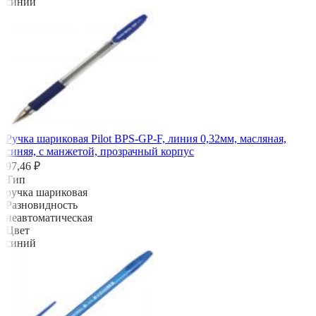
синий
Ручка шариковая Pilot BPS-GP-F, линия 0,32мм, масляная,
синяя, с манжетой, прозрачный корпус
97,46 ₽
Тип
ручка шариковая
Разновидность
неавтоматическая
Цвет
синий