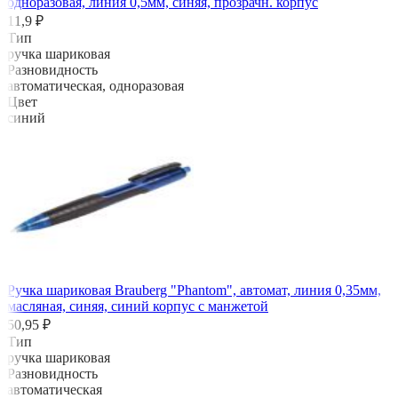
одноразовая, линия 0,5мм, синяя, прозрачн. корпус
11,9 ₽
Тип
ручка шариковая
Разновидность
автоматическая, одноразовая
Цвет
синий
Ручка шариковая Brauberg "Phantom", автомат, линия 0,35мм,
масляная, синяя, синий корпус с манжетой
50,95 ₽
Тип
ручка шариковая
Разновидность
автоматическая