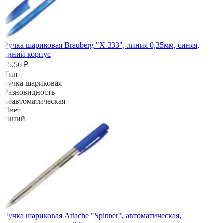
Ручка шариковая Brauberg "X-333", линия 0,35мм, синяя,
синий корпус
15,56 ₽
Тип
ручка шариковая
Разновидность
неавтоматическая
Цвет
синий
Ручка шариковая Attache "Spinner", автоматическая,