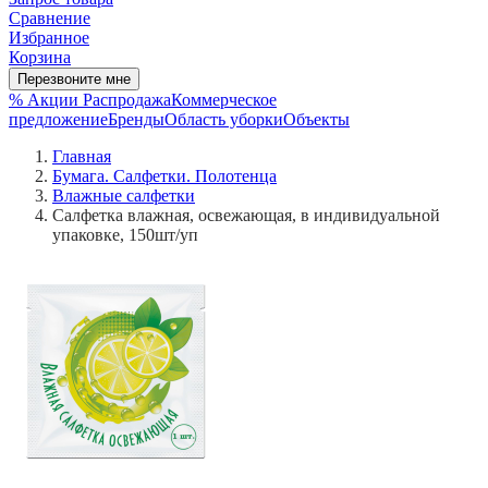
Сравнение
Избранное
Корзина
Перезвоните мне
% Акции
Распродажа
Коммерческое
предложение
Бренды
Область уборки
Объекты
Главная
Бумага. Салфетки. Полотенца
Влажные салфетки
Салфетка влажная, освежающая, в индивидуальной
упаковке, 150шт/уп