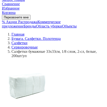
Сравнение
Избранное
Корзина
Перезвоните мне
% Акции
Распродажа
Коммерческое
предложение
Бренды
Область уборки
Объекты
Главная
Бумага. Салфетки. Полотенца
Салфетки
Сервировочные
Салфетки бумажные 33х33см, 1/8 слож, 2-сл, белые,
200шт/уп