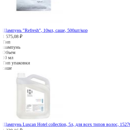
Шампунь "Refresh", 10мл, саше, 500шт/кор
1 575,08 ₽
Тип
шампунь
Объем
10 мл
Тип упаковки
саше
Шампунь Luscan Hotel collection, 5л, для всех типов волос, 152