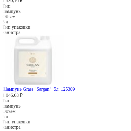
1 330,16 ₽
Тип
шампунь
Объем
5 л
Тип упаковки
канистра
Шампунь Grass "Sargan", 5л, 125389
1 046,68 ₽
Тип
шампунь
Объем
5 л
Тип упаковки
канистра