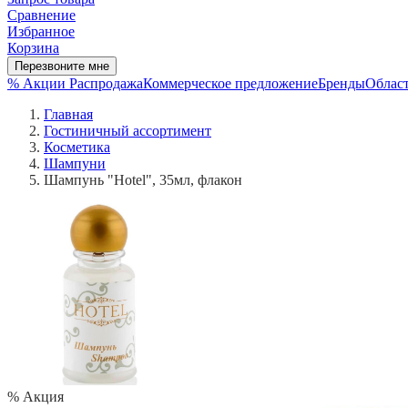
Сравнение
Избранное
Корзина
Перезвоните мне
% Акции
Распродажа
Коммерческое предложение
Бренды
Област
Главная
Гостиничный ассортимент
Косметика
Шампуни
Шампунь "Hotel", 35мл, флакон
% Акция