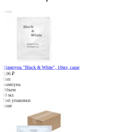
Шампунь "Black & White", 10мл, саше
3,06 ₽
Тип
шампунь
Объем
10 мл
Тип упаковки
саше