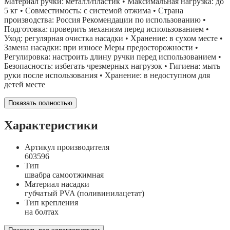
Материал ручки: металл/пластик • Максимальная нагрузка: до
5 кг • Совместимость: с системой отжима • Страна
производства: Россия Рекомендации по использованию •
Подготовка: проверить механизм перед использованием •
Уход: регулярная очистка насадки • Хранение: в сухом месте •
Замена насадки: при износе Меры предосторожности •
Регулировка: настроить длину ручки перед использованием •
Безопасность: избегать чрезмерных нагрузок • Гигиена: мыть
руки после использования • Хранение: в недоступном для
детей месте
Показать полностью
Характеристики
Артикул производителя
603596
Тип
швабра самоотжимная
Материал насадки
губчатый PVA (поливинилацетат)
Тип крепления
на болтах