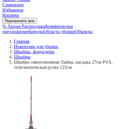
Сравнение
Избранное
Корзина
Перезвоните мне
% Акции
Распродажа
Коммерческое
предложение
Бренды
Область уборки
Объекты
Главная
Инвентарь для уборки
Швабры, флаундеры
Швабры
Швабра самоотжимная Лайма, насадка 27см PVA,
телескопическая ручка 125см