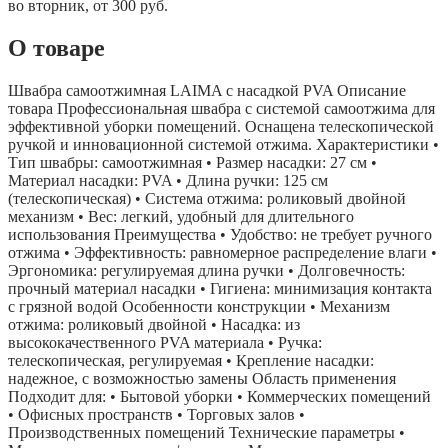
во вторник, от 300 руб.
О товаре
Швабра самоотжимная LAIMA с насадкой PVA Описание
товара Профессиональная швабра с системой самоотжима для
эффективной уборки помещений. Оснащена телескопической
ручкой и инновационной системой отжима. Характеристики •
Тип швабры: самоотжимная • Размер насадки: 27 см •
Материал насадки: PVA • Длина ручки: 125 см
(телескопическая) • Система отжима: роликовый двойной
механизм • Вес: легкий, удобный для длительного
использования Преимущества • Удобство: не требует ручного
отжима • Эффективность: равномерное распределение влаги •
Эргономика: регулируемая длина ручки • Долговечность:
прочный материал насадки • Гигиена: минимизация контакта
с грязной водой Особенности конструкции • Механизм
отжима: роликовый двойной • Насадка: из
высококачественного PVA материала • Ручка:
телескопическая, регулируемая • Крепление насадки:
надежное, с возможностью замены Область применения
Подходит для: • Бытовой уборки • Коммерческих помещений
• Офисных пространств • Торговых залов •
Производственных помещений Технические параметры •