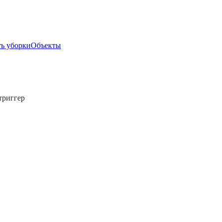
ь уборки
Объекты
триггер