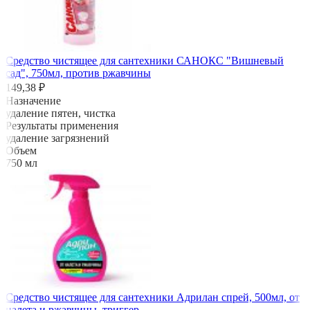
Средство чистящее для сантехники САНОКС "Вишневый
сад", 750мл, против ржавчины
149,38 ₽
Назначение
удаление пятен, чистка
Результаты применения
удаление загрязнений
Объем
750 мл
Средство чистящее для сантехники Адрилан спрей, 500мл, от
налета и ржавчины, триггер