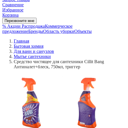
Сравнение
Избранное
Корзина
Перезвоните мне
% Акции
Распродажа
Коммерческое
предложение
Бренды
Область уборки
Объекты
Главная
Бытовая химия
Для ванн и санузлов
Мытье сантехники
Средство чистящее для сантехники Cillit Bang
Антиналет+блеск, 750мл, триггер