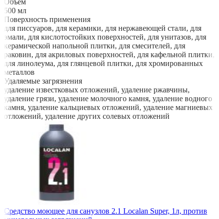
Объем
500 мл
Поверхность применения
для писсуаров, для керамики, для нержавеющей стали, для
эмали, для кислотостойких поверхностей, для унитазов, для
керамической напольной плитки, для смесителей, для
раковин, для акриловых поверхностей, для кафельной плитки,
для линолеума, для глянцевой плитки, для хромированных
металлов
Удаляемые загрязнения
удаление известковых отложений, удаление ржавчины,
удаление грязи, удаление молочного камня, удаление водного
камня, удаление кальциевых отложений, удаление магниевых
отложений, удаление других солевых отложений
Средство моющее для санузлов 2.1 Localan Super, 1л, против