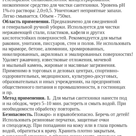
низкопенное средство для чистки сантехники. Уровень pH
1%-го раствора: 2,0±0,5. Уничтожает неприятные запахи.
Легко смывается. Объем - 750мл.
Область применения.
Предназначено для ежедневной
и генеральной ручной уборки. Используется для чистки
нержавеющей стали, пластиков, кафеля и других
кислотостойких поверхностей. Рекомендуется для мытья
раковин, унитазов, писсуаров, стен и полов. Не использовать
на мраморе, бетоне, алюминии, хромированных,
никелированных, акриловых и эмалированных поверхностях!
Удаляет ржавчину, известковые отложения, мочевой
и мыльный камень, жировые и масляные загрязнения.
Применимо в торговых и деловых центрах, спортивно-
оздоровительных, медицинских, культурно-досуговых,
образовательных и иных учреждениях, на предприятиях
общественного питания и промышленности, в гостиницах
и пр.
Метод применения.
1.
Для мытья сантехники нанести под
и на ободок, через 5–10 мин. растереть и смыть водой. При
необходимости обработку повторить.
Безопасность.
Пожаро- и взрывобезопасно. Беречь от детей!
Использовать резиновые перчатки, защитные очки
и спецодежду. При попадании на кожу или в глаза промыть
водой, обратиться к врачу. Хранить плотно закрытым,