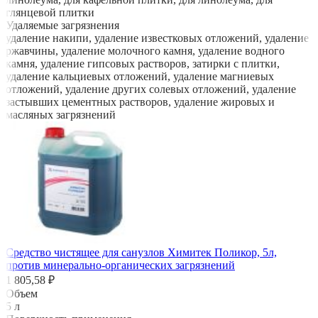
глянцевой плитки
Удаляемые загрязнения
удаление накипи, удаление известковых отложений, удаление
ржавчины, удаление молочного камня, удаление водного
камня, удаление гипсовых растворов, затирки с плитки,
удаление кальциевых отложений, удаление магниевых
отложений, удаление других солевых отложений, удаление
застывших цементных растворов, удаление жировых и
масляных загрязнений
Средство чистящее для санузлов Химитек Поликор, 5л,
против минерально-органических загрязнений
1 805,58 ₽
Объем
5 л