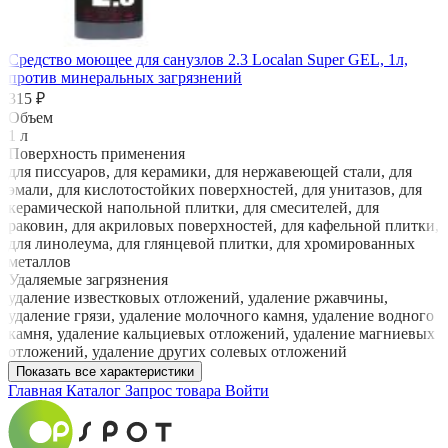
Средство моющее для санузлов 2.3 Localan Super GEL, 1л,
против минеральных загрязнений
315 ₽
Объем
1 л
Поверхность применения
для писсуаров, для керамики, для нержавеющей стали, для
эмали, для кислотостойких поверхностей, для унитазов, для
керамической напольной плитки, для смесителей, для
раковин, для акриловых поверхностей, для кафельной плитки,
для линолеума, для глянцевой плитки, для хромированных
металлов
Удаляемые загрязнения
удаление известковых отложений, удаление ржавчины,
удаление грязи, удаление молочного камня, удаление водного
камня, удаление кальциевых отложений, удаление магниевых
отложений, удаление других солевых отложений
Показать все характеристики
Главная
Каталог
Запрос товара
Войти