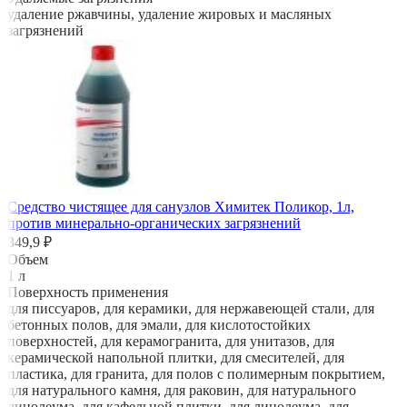
удаление ржавчины, удаление жировых и масляных
загрязнений
Средство чистящее для санузлов Химитек Поликор, 1л,
против минерально-органических загрязнений
349,9 ₽
Объем
1 л
Поверхность применения
для писсуаров, для керамики, для нержавеющей стали, для
бетонных полов, для эмали, для кислотостойких
поверхностей, для керамогранита, для унитазов, для
керамической напольной плитки, для смесителей, для
пластика, для гранита, для полов с полимерным покрытием,
для натурального камня, для раковин, для натурального
линолеума, для кафельной плитки, для линолеума, для