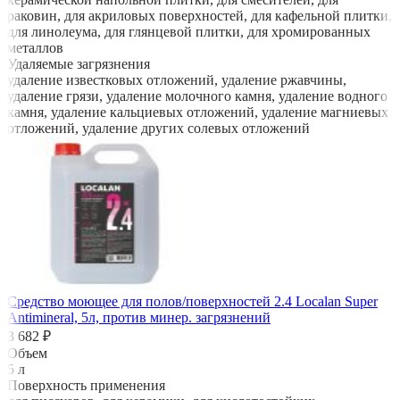
раковин, для акриловых поверхностей, для кафельной плитки,
для линолеума, для глянцевой плитки, для хромированных
металлов
Удаляемые загрязнения
удаление известковых отложений, удаление ржавчины,
удаление грязи, удаление молочного камня, удаление водного
камня, удаление кальциевых отложений, удаление магниевых
отложений, удаление других солевых отложений
Средство моющее для полов/поверхностей 2.4 Localan Super
Antimineral, 5л, против минер. загрязнений
3 682 ₽
Объем
5 л
Поверхность применения