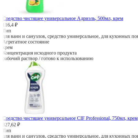
Средство чистящее универсальное Адриэль, 500мл, крем
116,4 ₽
Тип
для ванн и санузлов, средство универсальное, для кухонных п
Агрегатное состояние
крем
Концентрация исходного продукта
рабочий раствор / готово к использованию
Средство чистящее универсальное CIF Professional, 750мл, крем
327,62 ₽
Тип
для ванн и санузлов, средство универсальное, для кухонных п