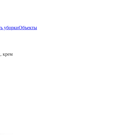
ь уборки
Объекты
, крем