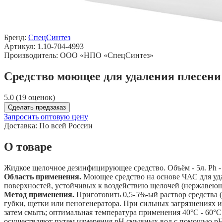
Бренд:
СпецСинтез
Артикул: 1.10-704-4993
Производитель: ООО «НПО «СпецСинтез»
Средство моющее для удаления плесени 
5.0 (19 оценок)
Сделать предзаказ
Запросить оптовую цену
Доставка:
По всей России
О товаре
Жидкое щелочное дезинфицирующее средство. Объём - 5л. Ph - 
Область применения.
Моющее средство на основе ЧАС для удал
поверхностей, устойчивых к воздействию щелочей (нержавеющ
Метод применения.
Приготовить 0,5-5%-ый раствор средства (
губки, щетки или пеногенератора. При сильных загрязнениях и
затем смыть; оптимальная температура применения 40°С - 60°
осуществляют путем измерения рН смывных вод с помощью рН-