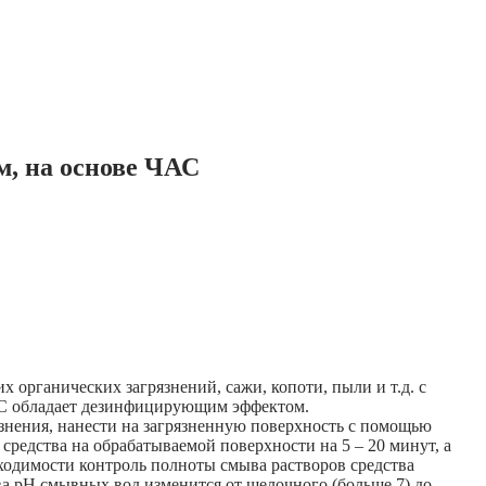
м, на основе ЧАС
 органических загрязнений, сажи, копоти, пыли и т.д. с
ЧАС обладает дезинфицирующим эффектом.
рязнения, нанести на загрязненную поверхность с помощью
средства на обрабатываемой поверхности на 5 – 20 минут, а
бходимости контроль полноты смыва растворов средства
 рН смывных вод изменится от щелочного (больше 7) до