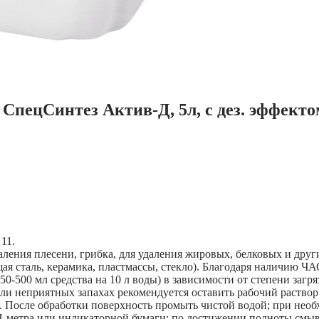
СпецСинтез Актив-Д, 5л, с дез. эффекто
11.
ения плесени, грибка, для удаления жировых, белковых и других
ая сталь, керамика, пластмассы, стекло). Благодаря наличию 
50-500 мл средства на 10 л воды) в зависимости от степени заг
ли неприятных запахах рекомендуется оставить рабочий раствор 
С. После обработки поверхность промыть чистой водой; при нео
метра или индикаторной бумаги: по достижении полноты смыва