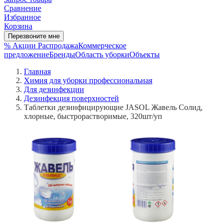
Сравнение
Избранное
Корзина
Перезвоните мне
% Акции
Распродажа
Коммерческое
предложение
Бренды
Область уборки
Объекты
Главная
Химия для уборки профессиональная
Для дезинфекции
Дезинфекция поверхностей
Таблетки дезинфицирующие JASOL Жавель Солид,
хлорные, быстрорастворимые, 320шт/уп