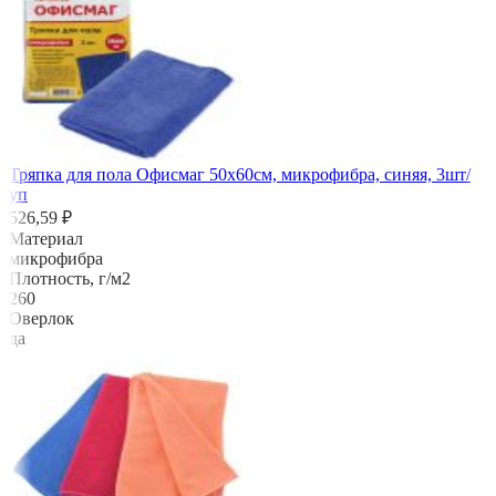
Тряпка для пола Офисмаг 50х60см, микрофибра, синяя, 3шт/
уп
526,59 ₽
Материал
микрофибра
Плотность, г/м2
260
Оверлок
да