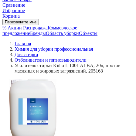
Сравнение
Избранное
Корзина
Перезвоните мне
% Акции
Распродажа
Коммерческое
предложение
Бренды
Область уборки
Объекты
Главная
Химия для уборки профессиональная
Для стирки
Отбеливатели и пятновыводители
Усилитель стирки Kiiltо L 1001 ALBA, 20л, против
масляных и жировых загрязнений, 205168