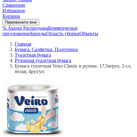
Сравнение
Избранное
Корзина
Перезвоните мне
% Акции
Распродажа
Коммерческое
предложение
Бренды
Область уборки
Объекты
Главная
Бумага. Салфетки. Полотенца
Туалетная бумага
Рулонная туалетная бумага
Бумага туалетная Veiro Classic в рулоне, 17,5м/рул, 2-сл,
белая, 4рул/уп