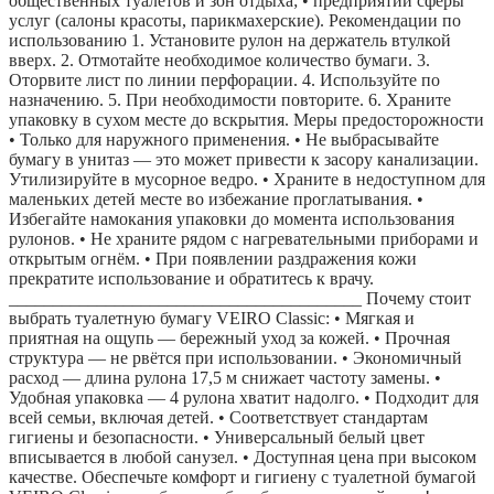
общественных туалетов и зон отдыха; • предприятий сферы
услуг (салоны красоты, парикмахерские). Рекомендации по
использованию 1. Установите рулон на держатель втулкой
вверх. 2. Отмотайте необходимое количество бумаги. 3.
Оторвите лист по линии перфорации. 4. Используйте по
назначению. 5. При необходимости повторите. 6. Храните
упаковку в сухом месте до вскрытия. Меры предосторожности
• Только для наружного применения. • Не выбрасывайте
бумагу в унитаз — это может привести к засору канализации.
Утилизируйте в мусорное ведро. • Храните в недоступном для
маленьких детей месте во избежание проглатывания. •
Избегайте намокания упаковки до момента использования
рулонов. • Не храните рядом с нагревательными приборами и
открытым огнём. • При появлении раздражения кожи
прекратите использование и обратитесь к врачу.
________________________________________ Почему стоит
выбрать туалетную бумагу VEIRO Classic: • Мягкая и
приятная на ощупь — бережный уход за кожей. • Прочная
структура — не рвётся при использовании. • Экономичный
расход — длина рулона 17,5 м снижает частоту замены. •
Удобная упаковка — 4 рулона хватит надолго. • Подходит для
всей семьи, включая детей. • Соответствует стандартам
гигиены и безопасности. • Универсальный белый цвет
вписывается в любой санузел. • Доступная цена при высоком
качестве. Обеспечьте комфорт и гигиену с туалетной бумагой