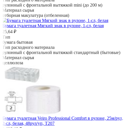
рулонный с фронтальной вытяжкой mini (до 200 м)
Материал сырья
отборная макулатура (отбеленная)
Бумага туалетная Мягкий знак в рулоне, 1-сл, белая
25,64 ₽
Тип
бумага бытовая
Тип расходного материала
рулонный с фронтальной вытяжкой стандартный (бытовые)
Материал сырья
целлюлоза
Бумага туалетная Veiro Professional Comfort в рулоне, 25м/рул,
2-сл, белая, 48рул/уп, Т207