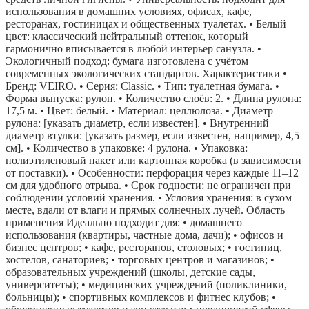
использования в домашних условиях, офисах, кафе,
ресторанах, гостиницах и общественных туалетах. • Белый
цвет: классический нейтральный оттенок, который
гармонично вписывается в любой интерьер санузла. •
Экологичный подход: бумага изготовлена с учётом
современных экологических стандартов. Характеристики •
Бренд: VEIRO. • Серия: Classic. • Тип: туалетная бумага. •
Форма выпуска: рулон. • Количество слоёв: 2. • Длина рулона:
17,5 м. • Цвет: белый. • Материал: целлюлоза. • Диаметр
рулона: [указать диаметр, если известен]. • Внутренний
диаметр втулки: [указать размер, если известен, например, 4,5
см]. • Количество в упаковке: 4 рулона. • Упаковка:
полиэтиленовый пакет или картонная коробка (в зависимости
от поставки). • Особенности: перфорация через каждые 11–12
см для удобного отрыва. • Срок годности: не ограничен при
соблюдении условий хранения. • Условия хранения: в сухом
месте, вдали от влаги и прямых солнечных лучей. Область
применения Идеально подходит для: • домашнего
использования (квартиры, частные дома, дачи); • офисов и
бизнес центров; • кафе, ресторанов, столовых; • гостиниц,
хостелов, санаториев; • торговых центров и магазинов; •
образовательных учреждений (школы, детские сады,
университеты); • медицинских учреждений (поликлиники,
больницы); • спортивных комплексов и фитнес клубов; •