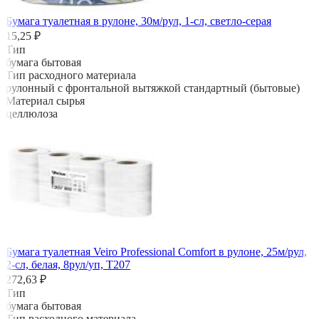
Бумага туалетная в рулоне, 30м/рул, 1-сл, светло-серая
15,25 ₽
Тип
бумага бытовая
Тип расходного материала
рулонный с фронтальной вытяжкой стандартный (бытовые)
Материал сырья
целлюлоза
Бумага туалетная Veiro Professional Comfort в рулоне, 25м/рул,
2-сл, белая, 8рул/уп, Т207
272,63 ₽
Тип
бумага бытовая
Тип расходного материала