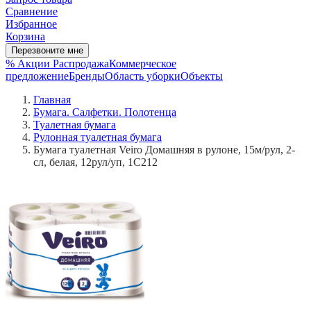
Сравнение
Избранное
Корзина
Перезвоните мне
% Акции
Распродажа
Коммерческое
предложение
Бренды
Область уборки
Объекты
Главная
Бумага. Салфетки. Полотенца
Туалетная бумага
Рулонная туалетная бумага
Бумага туалетная Veiro Домашняя в рулоне, 15м/рул, 2-
сл, белая, 12рул/уп, 1С212