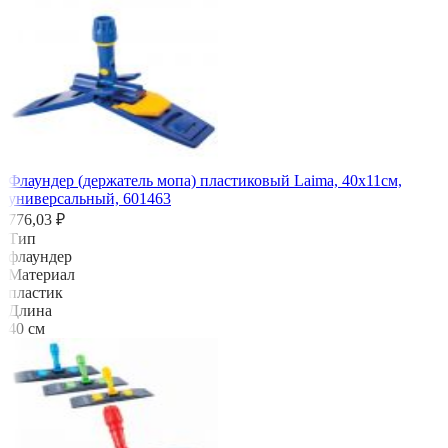
Флаундер (держатель мопа) пластиковый Laima, 40х11см,
универсальный, 601463
776,03 ₽
Тип
флаундер
Материал
пластик
Длина
40 см