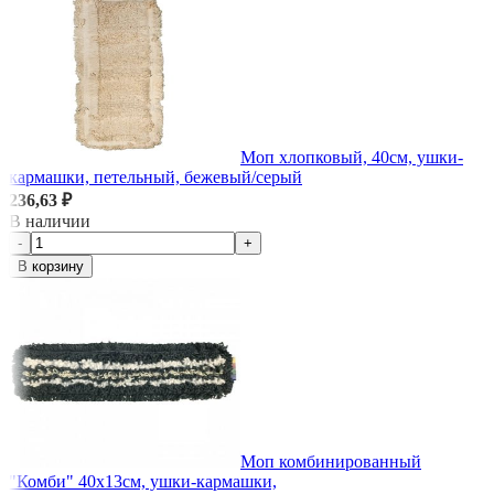
Моп хлопковый, 40см, ушки-
кармашки, петельный, бежевый/серый
236,63 ₽
В наличии
-
+
В корзину
Моп комбинированный
"Комби" 40х13см, ушки-кармашки,