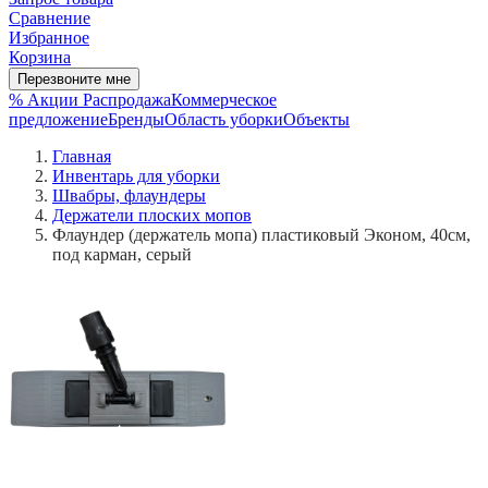
Сравнение
Избранное
Корзина
Перезвоните мне
% Акции
Распродажа
Коммерческое
предложение
Бренды
Область уборки
Объекты
Главная
Инвентарь для уборки
Швабры, флаундеры
Держатели плоских мопов
Флаундер (держатель мопа) пластиковый Эконом, 40см,
под карман, серый