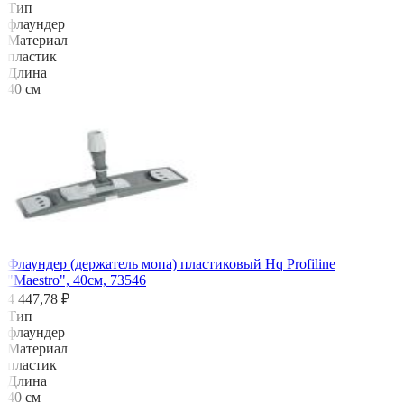
Тип
флаундер
Материал
пластик
Длина
40 см
Флаундер (держатель мопа) пластиковый Hq Profiline
"Maestro", 40см, 73546
4 447,78 ₽
Тип
флаундер
Материал
пластик
Длина
40 см