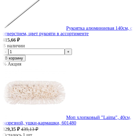
Рукоятка алюминиевая 140см, с
отверстием, цвет рукояти в ассортименте
415,66 ₽
В наличии
-
+
В корзину
% Акция
Моп хлопковый "Laima", 40см,
разрезной, ушки-кармашки, 601480
329,35 ₽
439,13 ₽
Осталось 1 шт.