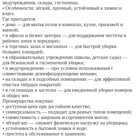
медучреждения, склады, гостиницы.
• Особенности: лёгкий, прочный, устойчивый к химии и
влаге.
Где пригодится:
• дома — для мытья полов в комнатах, кухне, прихожей и
ванной;
• в офисах и бизнес центрах — для поддержания чистоты в
рабочих зонах и коридорах;
• в торговых залах и магазинах — для быстрой уборки
больших площадей;
• в образовательных учреждениях (школы, детские сады) —
для безопасной и гигиеничной уборки;
• в медучреждениях — при условии использования с
совместимыми дезинфицирующими мопами;
• на складах и в подсобных помещениях — для эффективной
очистки твёрдых покрытий;
• в гостиницах и хостелах — для ежедневной уборки номеров
и общих зон.
Преимущества покупки:
• доступная цена при достойном качестве;
• универсальность — подходит для разных типов помещений;
• совместимость с широким ассортиментом мопов;
• лёгкий вес — снижает физическую нагрузку на уборщика;
• устойчивость к бытовой химии и воде;
• простота в обслуживании и хранении;