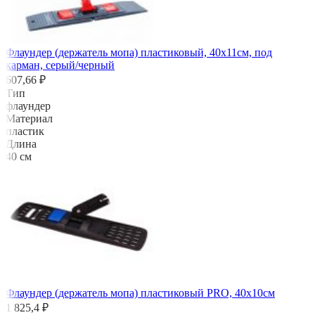
Флаундер (держатель мопа) пластиковый, 40х11см, под
карман, серый/черный
607,66 ₽
Тип
флаундер
Материал
пластик
Длина
40 см
Флаундер (держатель мопа) пластиковый PRO, 40х10см
1 825,4 ₽