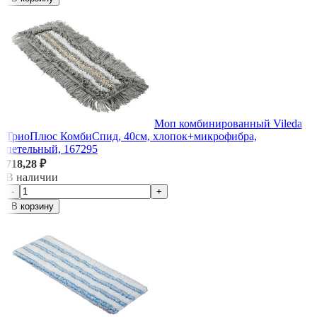
Моп комбинированный Vileda
ТриоПлюс КомбиСпид, 40см, хлопок+микрофибра,
петельный, 167295
718,28 ₽
В наличии
-
+
В корзину