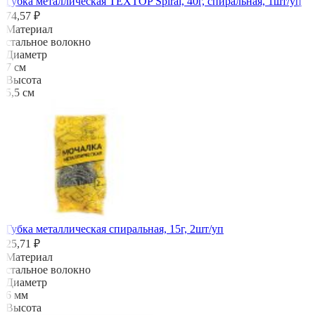
Губка металлическая TEXTOP Spiral, 40г, спиральная, 1шт/уп
74,57 ₽
Материал
стальное волокно
Диаметр
7 см
Высота
5,5 см
Губка металлическая спиральная, 15г, 2шт/уп
25,71 ₽
Материал
стальное волокно
Диаметр
6 мм
Высота