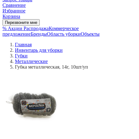
Сравнение
Избранное
Корзина
Перезвоните мне
% Акции
Распродажа
Коммерческое
предложение
Бренды
Область уборки
Объекты
Главная
Инвентарь для уборки
Губки
Металлические
Губка металлическая, 14г, 10шт/уп