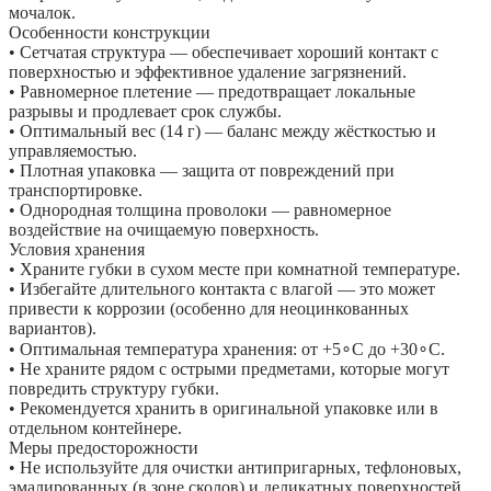
мочалок.
Особенности конструкции
• Сетчатая структура — обеспечивает хороший контакт с
поверхностью и эффективное удаление загрязнений.
• Равномерное плетение — предотвращает локальные
разрывы и продлевает срок службы.
• Оптимальный вес (14 г) — баланс между жёсткостью и
управляемостью.
• Плотная упаковка — защита от повреждений при
транспортировке.
• Однородная толщина проволоки — равномерное
воздействие на очищаемую поверхность.
Условия хранения
• Храните губки в сухом месте при комнатной температуре.
• Избегайте длительного контакта с влагой — это может
привести к коррозии (особенно для неоцинкованных
вариантов).
• Оптимальная температура хранения: от +5∘C до +30∘C.
• Не храните рядом с острыми предметами, которые могут
повредить структуру губки.
• Рекомендуется хранить в оригинальной упаковке или в
отдельном контейнере.
Меры предосторожности
• Не используйте для очистки антипригарных, тефлоновых,
эмалированных (в зоне сколов) и деликатных поверхностей