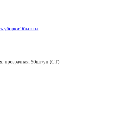
ь уборки
Объекты
, прозрачная, 50шт/уп (СТ)