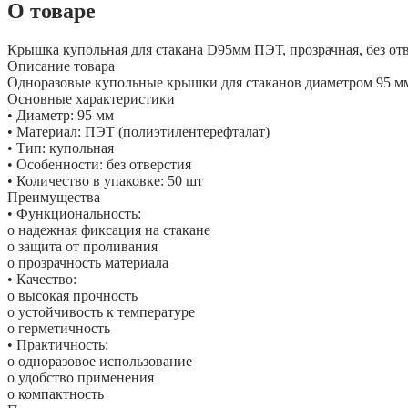
О товаре
Крышка купольная для стакана D95мм ПЭТ, прозрачная, без отв
Описание товара
Одноразовые купольные крышки для стаканов диаметром 95 мм
Основные характеристики
• Диаметр: 95 мм
• Материал: ПЭТ (полиэтилентерефталат)
• Тип: купольная
• Особенности: без отверстия
• Количество в упаковке: 50 шт
Преимущества
• Функциональность:
o надежная фиксация на стакане
o защита от проливания
o прозрачность материала
• Качество:
o высокая прочность
o устойчивость к температуре
o герметичность
• Практичность:
o одноразовое использование
o удобство применения
o компактность