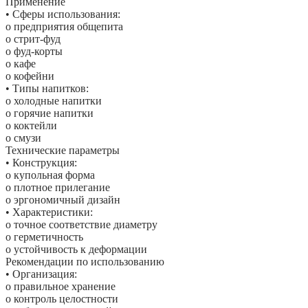
Применение
• Сферы использования:
o предприятия общепита
o стрит-фуд
o фуд-корты
o кафе
o кофейни
• Типы напитков:
o холодные напитки
o горячие напитки
o коктейли
o смузи
Технические параметры
• Конструкция:
o купольная форма
o плотное прилегание
o эргономичный дизайн
• Характеристики:
o точное соответствие диаметру
o герметичность
o устойчивость к деформации
Рекомендации по использованию
• Организация:
o правильное хранение
o контроль целостности