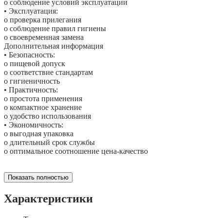
o соблюдение условий эксплуатации
• Эксплуатация:
o проверка прилегания
o соблюдение правил гигиены
o своевременная замена
Дополнительная информация
• Безопасность:
o пищевой допуск
o соответствие стандартам
o гигиеничность
• Практичность:
o простота применения
o компактное хранение
o удобство использования
• Экономичность:
o выгодная упаковка
o длительный срок службы
o оптимальное соотношение цена-качество
Показать полностью
Характеристики