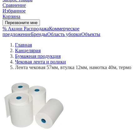
Сравнение
Избранное
Корзина
Перезвоните мне
% Акции
Распродажа
Коммерческое
предложение
Бренды
Область уборки
Объекты
Главная
Канцелярия
Бумажная продукция
Чековая лента и ролики
Лента чековая 57мм, втулка 12мм, намотка 40м, термо