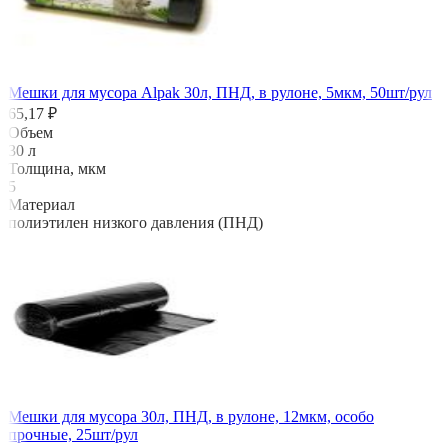
Мешки для мусора Alpak 30л, ПНД, в рулоне, 5мкм, 50шт/рул
65,17 ₽
Объем
30 л
Толщина, мкм
5
Материал
полиэтилен низкого давления (ПНД)
Мешки для мусора 30л, ПНД, в рулоне, 12мкм, особо
прочные, 25шт/рул