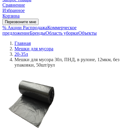
Сравнение
Избранное
Корзина
Перезвоните мне
% Акции
Распродажа
Коммерческое
предложение
Бренды
Область уборки
Объекты
Главная
Мешки для мусора
20-35л
Мешки для мусора 30л, ПНД, в рулоне, 12мкм, без
упаковки, 50шт/рул