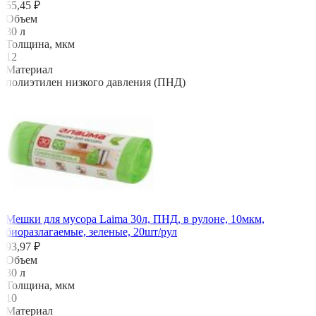
55,45 ₽
Объем
30 л
Толщина, мкм
12
Материал
полиэтилен низкого давления (ПНД)
Мешки для мусора Laima 30л, ПНД, в рулоне, 10мкм,
биоразлагаемые, зеленые, 20шт/рул
93,97 ₽
Объем
30 л
Толщина, мкм
10
Материал