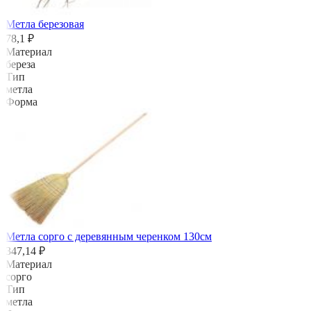
Метла березовая
78,1 ₽
Материал
береза
Тип
метла
Форма
Метла сорго с деревянным черенком 130см
347,14 ₽
Материал
сорго
Тип
метла