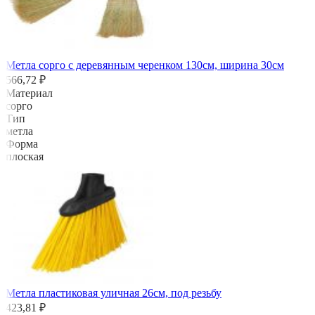
Метла сорго с деревянным черенком 130см, ширина 30см
566,72 ₽
Материал
сорго
Тип
метла
Форма
плоская
Метла пластиковая уличная 26см, под резьбу
423,81 ₽