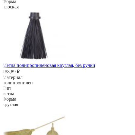
Форма
плоская
Метла полипропиленовая круглая, без ручки
188,89 ₽
Материал
полипропилен
Тип
метла
Форма
круглая