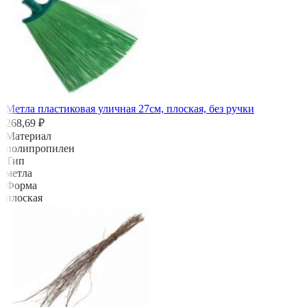
Метла пластиковая уличная 27см, плоская, без ручки
268,69 ₽
Материал
полипропилен
Тип
метла
Форма
плоская