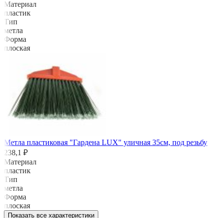
Материал
пластик
Тип
метла
Форма
плоская
Метла пластиковая "Гардена LUX" уличная 35см, под резьбу
238,1 ₽
Материал
пластик
Тип
метла
Форма
плоская
Показать все характеристики