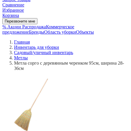
Сравнение
Избранное
Корзина
Перезвоните мне
% Акции
Распродажа
Коммерческое
предложение
Бренды
Область уборки
Объекты
Главная
Инвентарь для уборки
Садовый/уличный инвентарь
Метлы
Метла сорго с деревянным черенком 95см, ширина 28-
36см