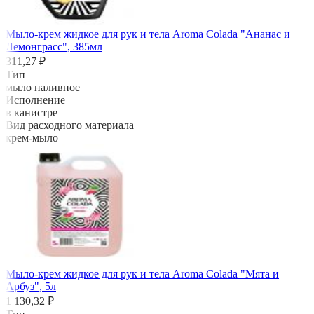
Мыло-крем жидкое для рук и тела Aroma Colada "Ананас и
Лемонграсс", 385мл
311,27 ₽
Тип
мыло наливное
Исполнение
в канистре
Вид расходного материала
крем-мыло
Мыло-крем жидкое для рук и тела Aroma Colada "Мята и
Арбуз", 5л
1 130,32 ₽