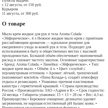
Пункты выдачи:
c 12 августа, от 150 руб.
Курьером
11 августа, от 300 руб.
О товаре
Мыло крем жидкое для рук и тела Aroma Colada
«Эйфорическое», 4 л Нежное жидкое мыло крем с приятным
расслабляющим ароматом — идеальное решение для
ежедневного ухода за кожей рук и тела. Подходит для
использования в быту и общественных местах с высокой
проходимостью. Большой объём обеспечивает экономичный
расход и снижает частоту закупок. Основные характеристики
• Бренд: Aroma Colada. • Линейка: «Эйфорическое». • Тип:
жидкое крем мыло. • Объём: 4 л. • Цвет: голубой с
перламутровым оттенком. • Аромат: лёгкий, тропический
(напоминает коктейль «Пина Колада»), создаёт атмосферу
отдыха и релаксации. • Упаковка: прочная пластиковая
канистра с герметичной крышкой. • Страна производства:
Россия. • Производитель: ЗАО «Адрия и К». • Срок годности:
24 месяца. • Габариты упаковки: 15 × 13 × 28 см. • Вес: 4,3 кг.
Преимущества • Бережное очищение: деликатно удаляет
загрязнения, не нарушая естественный pH баланс кожи. •
Интенсивное увлажнение: кремовая формула с