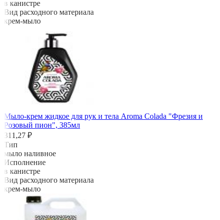
в канистре
Вид расходного материала
крем-мыло
Мыло-крем жидкое для рук и тела Aroma Colada "Фрезия и
Розовый пион", 385мл
311,27 ₽
Тип
мыло наливное
Исполнение
в канистре
Вид расходного материала
крем-мыло