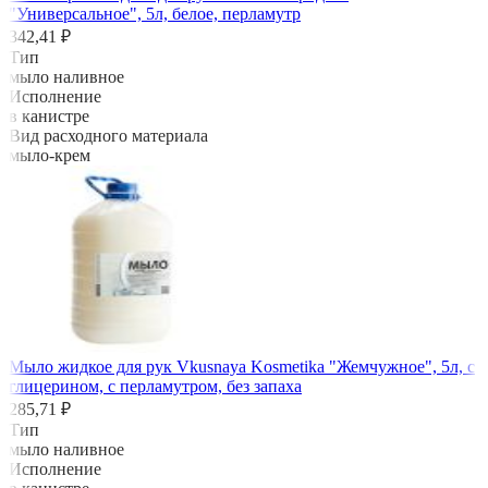
"Универсальное", 5л, белое, перламутр
342,41 ₽
Тип
мыло наливное
Исполнение
в канистре
Вид расходного материала
мыло-крем
Мыло жидкое для рук Vkusnaya Kosmetika "Жемчужное", 5л, с
глицерином, с перламутром, без запаха
285,71 ₽
Тип
мыло наливное
Исполнение