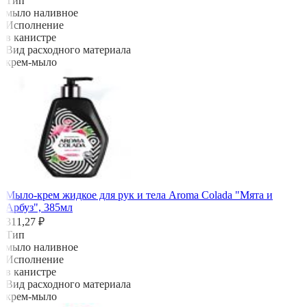
Тип
мыло наливное
Исполнение
в канистре
Вид расходного материала
крем-мыло
Мыло-крем жидкое для рук и тела Aroma Colada "Мята и
Арбуз", 385мл
311,27 ₽
Тип
мыло наливное
Исполнение
в канистре
Вид расходного материала
крем-мыло