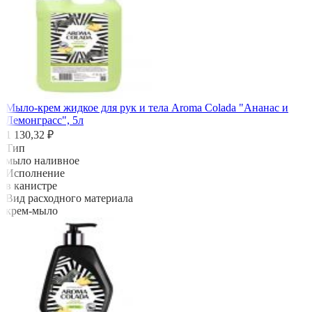
Мыло-крем жидкое для рук и тела Aroma Colada "Ананас и
Лемонграсс", 5л
1 130,32 ₽
Тип
мыло наливное
Исполнение
в канистре
Вид расходного материала
крем-мыло