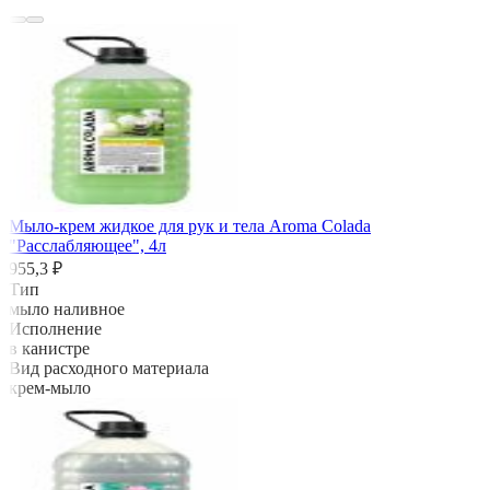
Мыло-крем жидкое для рук и тела Aroma Colada
"Расслабляющее", 4л
955,3 ₽
Тип
мыло наливное
Исполнение
в канистре
Вид расходного материала
крем-мыло