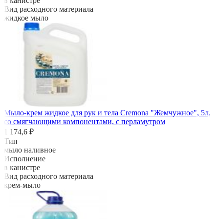
в канистре
Вид расходного материала
жидкое мыло
Мыло-крем жидкое для рук и тела Cremona "Жемчужное", 5л,
со смягчающими компонентами, с перламутром
1 174,6 ₽
Тип
мыло наливное
Исполнение
в канистре
Вид расходного материала
крем-мыло