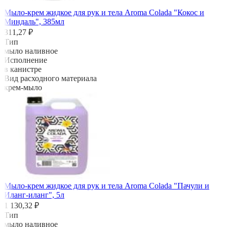
Мыло-крем жидкое для рук и тела Aroma Colada "Кокос и
Миндаль", 385мл
311,27 ₽
Тип
мыло наливное
Исполнение
в канистре
Вид расходного материала
крем-мыло
Мыло-крем жидкое для рук и тела Aroma Colada "Пачули и
Иланг-иланг", 5л
1 130,32 ₽
Тип
мыло наливное