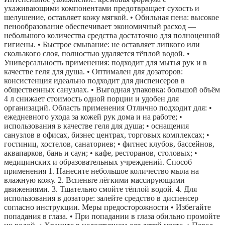
ухаживающими компонентами предотвращает сухость и
шелушение, оставляет кожу мягкой. • Обильная пена: высокое
пенообразование обеспечивает экономичный расход —
небольшого количества средства достаточно для полноценной
гигиены. • Быстрое смывание: не оставляет липкого или
скользкого слоя, полностью удаляется тёплой водой. •
Универсальность применения: подходит для мытья рук и в
качестве геля для душа. • Оптимален для дозаторов:
консистенция идеально подходит для диспенсеров в
общественных санузлах. • Выгодная упаковка: большой объём
4 л снижает стоимость одной порции и удобен для
организаций. Область применения Отлично подходит для: •
ежедневного ухода за кожей рук дома и на работе; •
использования в качестве геля для душа; • оснащения
санузлов в офисах, бизнес центрах, торговых комплексах; •
гостиниц, хостелов, санаториев; • фитнес клубов, бассейнов,
аквапарков, бань и саун; • кафе, ресторанов, столовых; •
медицинских и образовательных учреждений. Способ
применения 1. Нанесите небольшое количество мыла на
влажную кожу. 2. Вспеньте лёгкими массирующими
движениями. 3. Тщательно смойте тёплой водой. 4. Для
использования в дозаторе: залейте средство в диспенсер
согласно инструкции. Меры предосторожности • Избегайте
попадания в глаза. • При попадании в глаза обильно промойте