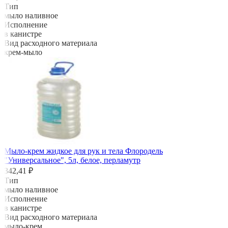
Тип
мыло наливное
Исполнение
в канистре
Вид расходного материала
крем-мыло
Мыло-крем жидкое для рук и тела Флородель
"Универсальное", 5л, белое, перламутр
342,41 ₽
Тип
мыло наливное
Исполнение
в канистре
Вид расходного материала
мыло-крем