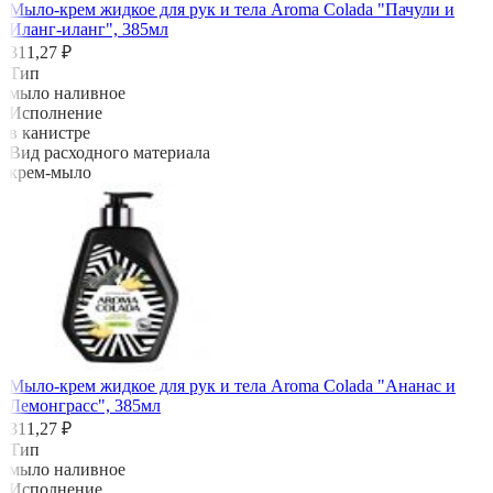
Мыло-крем жидкое для рук и тела Aroma Colada "Пачули и
Иланг-иланг", 385мл
311,27 ₽
Тип
мыло наливное
Исполнение
в канистре
Вид расходного материала
крем-мыло
Мыло-крем жидкое для рук и тела Aroma Colada "Ананас и
Лемонграсс", 385мл
311,27 ₽
Тип
мыло наливное
Исполнение