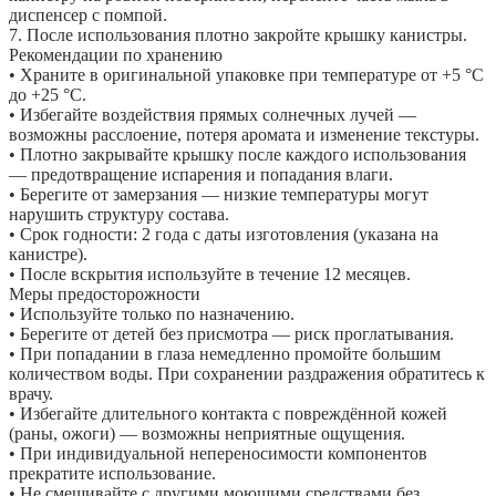
диспенсер с помпой.
7. После использования плотно закройте крышку канистры.
Рекомендации по хранению
• Храните в оригинальной упаковке при температуре от +5 °C
до +25 °C.
• Избегайте воздействия прямых солнечных лучей —
возможны расслоение, потеря аромата и изменение текстуры.
• Плотно закрывайте крышку после каждого использования
— предотвращение испарения и попадания влаги.
• Берегите от замерзания — низкие температуры могут
нарушить структуру состава.
• Срок годности: 2 года с даты изготовления (указана на
канистре).
• После вскрытия используйте в течение 12 месяцев.
Меры предосторожности
• Используйте только по назначению.
• Берегите от детей без присмотра — риск проглатывания.
• При попадании в глаза немедленно промойте большим
количеством воды. При сохранении раздражения обратитесь к
врачу.
• Избегайте длительного контакта с повреждённой кожей
(раны, ожоги) — возможны неприятные ощущения.
• При индивидуальной непереносимости компонентов
прекратите использование.
• Не смешивайте с другими моющими средствами без