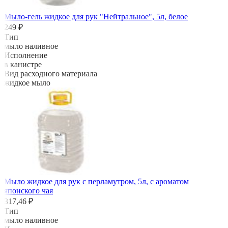
Мыло-гель жидкое для рук "Нейтральное", 5л, белое
249 ₽
Тип
мыло наливное
Исполнение
в канистре
Вид расходного материала
жидкое мыло
Мыло жидкое для рук с перламутром, 5л, с ароматом
японского чая
317,46 ₽
Тип
мыло наливное