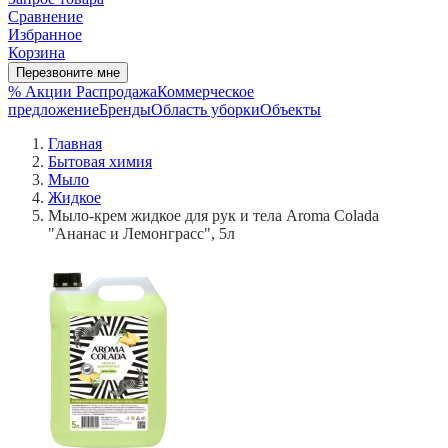
Сравнение
Избранное
Корзина
Перезвоните мне
% Акции
Распродажа
Коммерческое
предложение
Бренды
Область уборки
Объекты
Главная
Бытовая химия
Мыло
Жидкое
Мыло-крем жидкое для рук и тела Aroma Colada
"Ананас и Лемонграсс", 5л