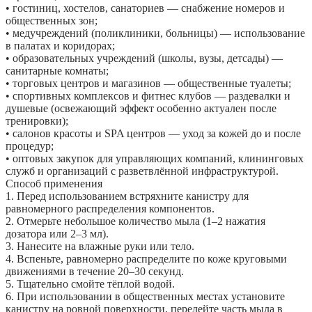
• гостиниц, хостелов, санаториев — снабжение номеров и
общественных зон;
• медучреждений (поликлиники, больницы) — использование
в палатах и коридорах;
• образовательных учреждений (школы, вузы, детсады) —
санитарные комнаты;
• торговых центров и магазинов — общественные туалеты;
• спортивных комплексов и фитнес клубов — раздевалки и
душевые (освежающий эффект особенно актуален после
тренировки);
• салонов красоты и SPA центров — уход за кожей до и после
процедур;
• оптовых закупок для управляющих компаний, клининговых
служб и организаций с разветвлённой инфраструктурой.
Способ применения
1. Перед использованием встряхните канистру для
равномерного распределения компонентов.
2. Отмерьте небольшое количество мыла (1–2 нажатия
дозатора или 2–3 мл).
3. Нанесите на влажные руки или тело.
4. Вспеньте, равномерно распределите по коже круговыми
движениями в течение 20–30 секунд.
5. Тщательно смойте тёплой водой.
6. При использовании в общественных местах установите
канистру на ровной поверхности, перелейте часть мыла в