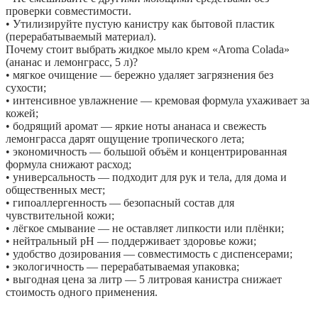
проверки совместимости.
• Утилизируйте пустую канистру как бытовой пластик
(перерабатываемый материал).
Почему стоит выбрать жидкое мыло крем «Aroma Colada»
(ананас и лемонграсс, 5 л)?
• мягкое очищение — бережно удаляет загрязнения без
сухости;
• интенсивное увлажнение — кремовая формула ухаживает за
кожей;
• бодрящий аромат — яркие ноты ананаса и свежесть
лемонграсса дарят ощущение тропического лета;
• экономичность — большой объём и концентрированная
формула снижают расход;
• универсальность — подходит для рук и тела, для дома и
общественных мест;
• гипоаллергенность — безопасный состав для
чувствительной кожи;
• лёгкое смывание — не оставляет липкости или плёнки;
• нейтральный pH — поддерживает здоровье кожи;
• удобство дозирования — совместимость с диспенсерами;
• экологичность — перерабатываемая упаковка;
• выгодная цена за литр — 5 литровая канистра снижает
стоимость одного применения.