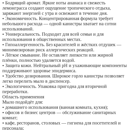
• Бодрящий аромат. Яркие ноты ананаса и свежесть
лемонграсса создают ощущение тропического отдыха,
заряжают энергией с утра и освежают в течение дня.
• Экономичность. Концентрированная формула требует
небольшого расхода — одной канистры хватает на сотни
использований.
• Универсальность. Подходит для всей семьи и для
использования в общественных местах.
• Гипоаллергенность. Без красителей и жёстких отдушек —
минимизирован риск аллергических реакций.
• Лёгкое смывание. Не оставляет липкости или жирной
плёнки, полностью удаляется водой.
• Защита кожи. Нейтральный pH и ухаживающие компоненты
поддерживают здоровье эпидермиса.
• Удобство дозирования. Широкое горло канистры позволяет
легко перелить мыло в диспенсер.
• Экологичность. Упаковка пригодна для вторичной
переработки.
Область применения
Мыло подойдёт для:
• домашнего использования (ванная комната, кухня);
• офисов и бизнес центров — обслуживание санитарных
комнат;
• кафе, ресторанов, столовых — гигиена для посетителей и
персонала;