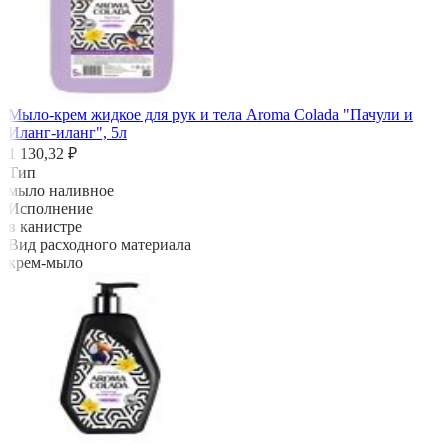
Мыло-крем жидкое для рук и тела Aroma Colada "Пачули и
Иланг-иланг", 5л
1 130,32 ₽
Тип
мыло наливное
Исполнение
в канистре
Вид расходного материала
крем-мыло