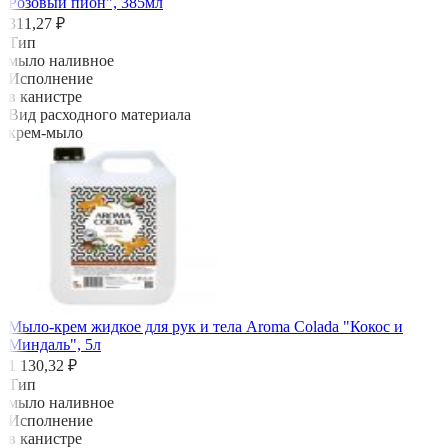
Розовый пион", 385мл
311,27 ₽
Тип
мыло наливное
Исполнение
в канистре
Вид расходного материала
крем-мыло
Мыло-крем жидкое для рук и тела Aroma Colada "Кокос и
Миндаль", 5л
1 130,32 ₽
Тип
мыло наливное
Исполнение
в канистре