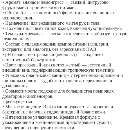
• Аромат: ананас и лемонграсс — свежий, цитрусово
фруктовый, с тропическими нотами.
• Объём: 5 л — экономичный формат для интенсивного
использования.
• Назначение: для ежедневного мытья рук и тела.
• Подходит для: всех типов кожи, включая чувствительную.
• Текстура: кремовая — легко распределяется, образует густую
нежную пену.
• Состав: с увлажняющими компонентами (глицерин,
экстракты или аналоги), без агрессивных ПАВ.
• pH баланс: нейтральный (около 5,5) — сохраняет
естественный барьер кожи.
• Цвет: прозрачный или светло жёлтый — эстетичный
внешний вид, подчёркивающий тропическую тематику.
• Упаковка: пластиковая канистра с герметичной крышкой и
широким горлом — удобство хранения, переливания и
дозирования.
• Совместимость: подходит для большинства помповых
дозаторов и диспенсеров.
Преимущества
• Мягкое очищение. Эффективно удаляет загрязнения и
бактерии, не нарушая гидролипидный баланс кожи.
• Интенсивное увлажнение. Кремовая формула с
ухаживающими компонентами предотвращает сухость,
шелушение и ощущение стянутости.