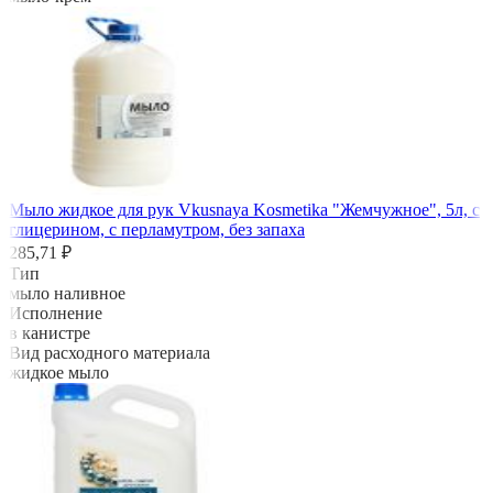
Мыло жидкое для рук Vkusnaya Kosmetika "Жемчужное", 5л, с
глицерином, с перламутром, без запаха
285,71 ₽
Тип
мыло наливное
Исполнение
в канистре
Вид расходного материала
жидкое мыло