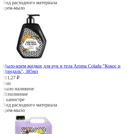
Вид расходного материала
крем-мыло
Мыло-крем жидкое для рук и тела Aroma Colada "Кокос и
Миндаль", 385мл
311,27 ₽
Тип
мыло наливное
Исполнение
в канистре
Вид расходного материала
крем-мыло