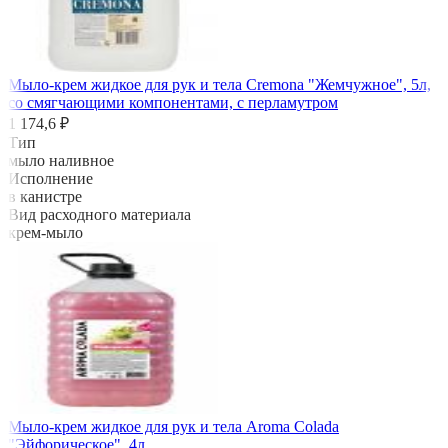
Мыло-крем жидкое для рук и тела Cremona "Жемчужное", 5л,
со смягчающими компонентами, с перламутром
1 174,6 ₽
Тип
мыло наливное
Исполнение
в канистре
Вид расходного материала
крем-мыло
Мыло-крем жидкое для рук и тела Aroma Colada
"Эйфорическое", 4л