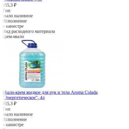
955,3 ₽
Тип
мыло наливное
Исполнение
в канистре
Вид расходного материала
крем-мыло
Мыло-крем жидкое для рук и тела Aroma Colada
"Энергетическое", 4л
955,3 ₽
Тип
мыло наливное
Исполнение
в канистре