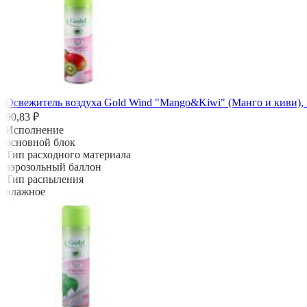
Освежитель воздуха Gold Wind "Mango&Kiwi" (Манго и киви), 
90,83 ₽
Исполнение
основной блок
Тип расходного материала
аэрозольный баллон
Тип распыления
влажное