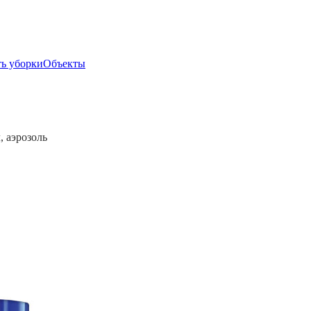
ь уборки
Объекты
, аэрозоль