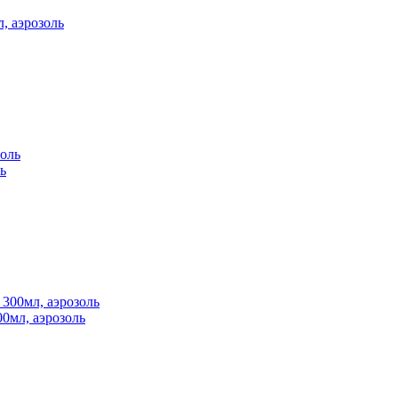
л, аэрозоль
ь
00мл, аэрозоль