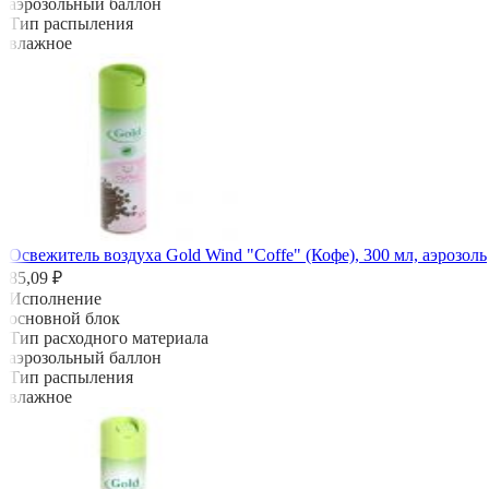
аэрозольный баллон
Тип распыления
влажное
Освежитель воздуха Gold Wind "Coffe" (Кофе), 300 мл, аэрозоль
85,09 ₽
Исполнение
основной блок
Тип расходного материала
аэрозольный баллон
Тип распыления
влажное